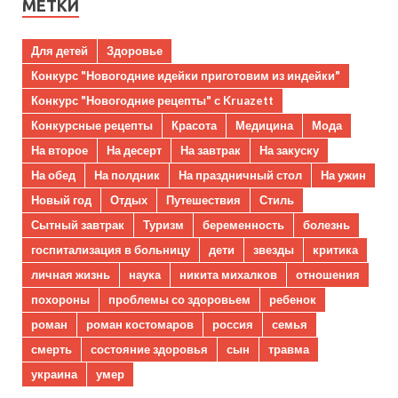
МЕТКИ
Для детей
Здоровье
Конкурс "Новогодние идейки приготовим из индейки"
Конкурс "Новогодние рецепты" с Kruazett
Конкурсные рецепты
Красота
Медицина
Мода
На второе
На десерт
На завтрак
На закуску
На обед
На полдник
На праздничный стол
На ужин
Новый год
Отдых
Путешествия
Стиль
Сытный завтрак
Туризм
беременность
болезнь
госпитализация в больницу
дети
звезды
критика
личная жизнь
наука
никита михалков
отношения
похороны
проблемы со здоровьем
ребенок
роман
роман костомаров
россия
семья
смерть
состояние здоровья
сын
травма
украина
умер