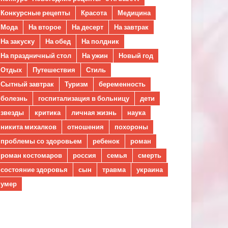
Конкурсные рецепты
Красота
Медицина
Мода
На второе
На десерт
На завтрак
На закуску
На обед
На полдник
На праздничный стол
На ужин
Новый год
Отдых
Путешествия
Стиль
Сытный завтрак
Туризм
беременность
болезнь
госпитализация в больницу
дети
звезды
критика
личная жизнь
наука
никита михалков
отношения
похороны
проблемы со здоровьем
ребенок
роман
роман костомаров
россия
семья
смерть
состояние здоровья
сын
травма
украина
умер