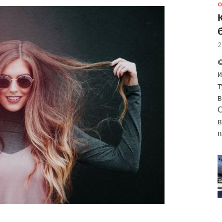
О
2
©
и
т
в
О
в
в