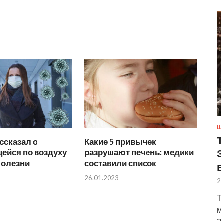
Ш
ссказал о
Какие 5 привычек
ейся по воздуху
разрушают печень: медики
болезни
составили список
26.01.2023
2
Т
м