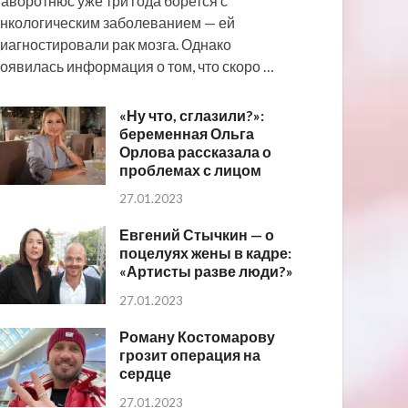
аворотнюс уже три года борется с
нкологическим заболеванием — ей
иагностировали рак мозга. Однако
оявилась информация о том, что скоро …
«Ну что, сглазили?»:
беременная Ольга
Орлова рассказала о
проблемах с лицом
27.01.2023
Евгений Стычкин — о
поцелуях жены в кадре:
«Артисты разве люди?»
27.01.2023
Роману Костомарову
грозит операция на
сердце
27.01.2023