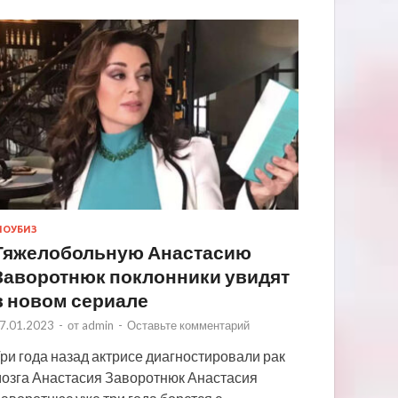
ОУБИЗ
Тяжелобольную Анастасию
Заворотнюк поклонники увидят
в новом сериале
7.01.2023
-
от
admin
-
Оставьте комментарий
ри года назад актрисе диагностировали рак
озга Анастасия Заворотнюк Анастасия