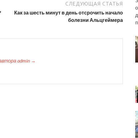
З
СЛЕДУЮЩАЯ СТАТЬЯ
о
?
Как за шесть минут в день отсрочить начало
д
болезни Альцгеймера
п
автора admin →