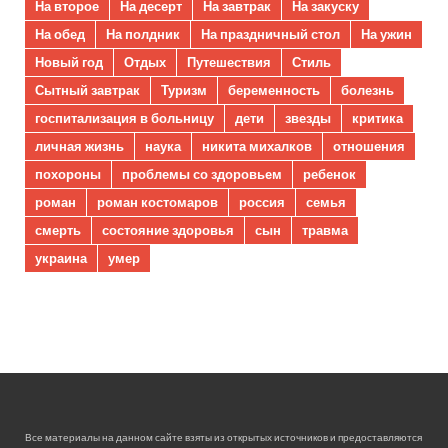
На второе
На десерт
На завтрак
На закуску
На обед
На полдник
На праздничный стол
На ужин
Новый год
Отдых
Путешествия
Стиль
Сытный завтрак
Туризм
беременность
болезнь
госпитализация в больницу
дети
звезды
критика
личная жизнь
наука
никита михалков
отношения
похороны
проблемы со здоровьем
ребенок
роман
роман костомаров
россия
семья
смерть
состояние здоровья
сын
травма
украина
умер
Все материалы на данном сайте взяты из открытых источников и предоставляются