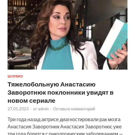
ШОУБИЗ
Тяжелобольную Анастасию
Заворотнюк поклонники увидят в
новом сериале
27.01.2023
-
от
admin
-
Оставьте комментарий
Три года назад актрисе диагностировали рак мозга
Анастасия Заворотнюк Анастасия Заворотнюс уже
три года борется с онкологическим заболеванием —