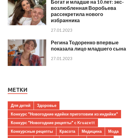
Богат и младше на 10 лет: экс-
возлюбленная Воробьева
рассекретила нового
избранника
27.01.2023
Регина Тодоренко впервые
показала лицо младшего сына
27.01.2023
МЕТКИ
Для детей
Здоровье
Конкурс "Новогодние идейки приготовим из индейки"
Конкурс "Новогодние рецепты" с Kruazett
Конкурсные рецепты
Красота
Медицина
Мода