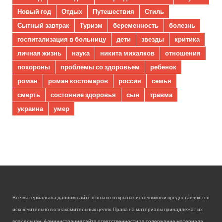
Новый год
Отдых
Путешествия
Стиль
Сытный завтрак
Туризм
беременность
болезнь
госпитализация в больницу
дети
звезды
критика
личная жизнь
наука
никита михалков
отношения
похороны
проблемы со здоровьем
ребенок
роман
роман костомаров
россия
семья
смерть
состояние здоровья
сын
травма
украина
умер
Все материалы на данном сайте взяты из открытых источников и предоставляются
исключительно в ознакомительных целях. Права на материалы принадлежат их
владельцам. Администрация сайта ответственности за содержание материала