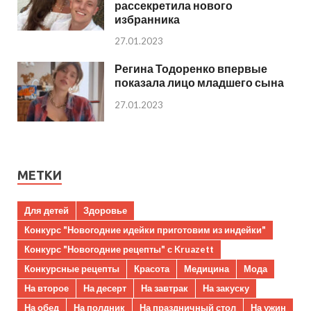
рассекретила нового
избранника
27.01.2023
Регина Тодоренко впервые
показала лицо младшего сына
27.01.2023
МЕТКИ
Для детей
Здоровье
Конкурс "Новогодние идейки приготовим из индейки"
Конкурс "Новогодние рецепты" с Kruazett
Конкурсные рецепты
Красота
Медицина
Мода
На второе
На десерт
На завтрак
На закуску
На обед
На полдник
На праздничный стол
На ужин