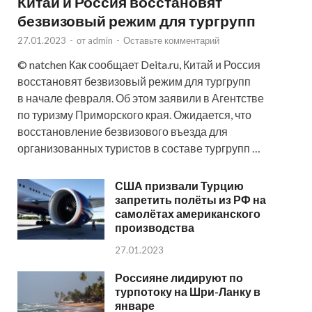
Китай и Россия восстановят
безвизовый режим для тургрупп
27.01.2023
-
от
admin
-
Оставьте комментарий
© natchen Как сообщает Deita.ru, Китай и Россия
восстановят безвизовый режим для тургрупп
в начале февраля. Об этом заявили в Агентстве
по туризму Приморского края. Ожидается, что
восстановление безвизового въезда для
организованных туристов в составе тургрупп …
США призвали Турцию
запретить полёты из РФ на
самолётах американского
производства
27.01.2023
Россияне лидируют по
турпотоку на Шри-Ланку в
январе