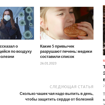
ссказал о
Какие 5 привычек
ейся по воздуху
разрушают печень: медики
болезни
составили список
Ш
26.01.2023
2
СЛЕДУЮЩАЯ СТАТЬЯ
Сколько чашек чая надо выпить в день,
Т
чтобы защитить сердце от болезней
м