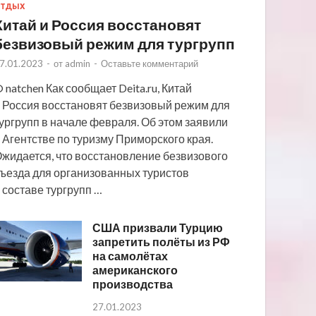
ТДЫХ
Китай и Россия восстановят
безвизовый режим для тургрупп
7.01.2023
-
от
admin
-
Оставьте комментарий
 natchen Как сообщает Deita.ru, Китай
 Россия восстановят безвизовый режим для
ургрупп в начале февраля. Об этом заявили
 Агентстве по туризму Приморского края.
жидается, что восстановление безвизового
ъезда для организованных туристов
 составе тургрупп …
США призвали Турцию
запретить полёты из РФ
на самолётах
американского
производства
27.01.2023