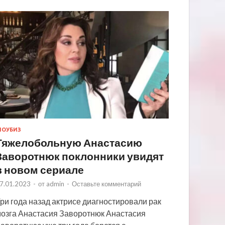
ОУБИЗ
Тяжелобольную Анастасию
Заворотнюк поклонники увидят
в новом сериале
7.01.2023
-
от
admin
-
Оставьте комментарий
ри года назад актрисе диагностировали рак
озга Анастасия Заворотнюк Анастасия