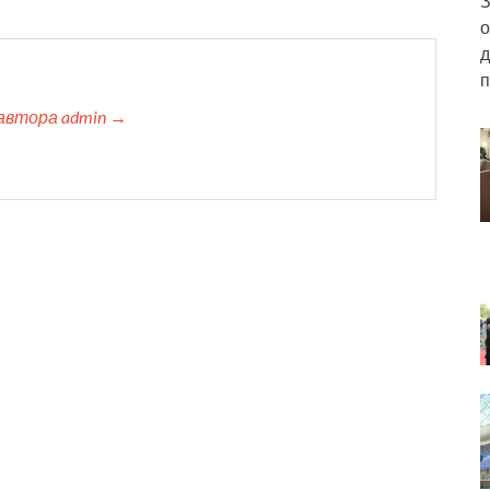
З
о
д
п
автора admin →