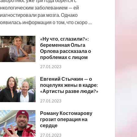
аворотнюс уже три года борется с
нкологическим заболеванием — ей
иагностировали рак мозга. Однако
оявилась информация о том, что скоро …
«Ну что, сглазили?»:
беременная Ольга
Орлова рассказала о
проблемах с лицом
27.01.2023
Евгений Стычкин — о
поцелуях жены в кадре:
«Артисты разве люди?»
27.01.2023
Роману Костомарову
грозит операция на
сердце
27.01.2023