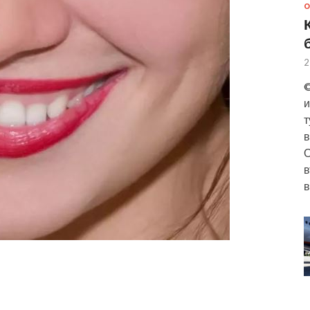
О
2
©
и
т
в
О
в
в