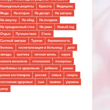
Конкурсные рецепты
Красота
Медицина
Мода
На второе
На десерт
На завтрак
На закуску
На обед
На полдник
На праздничный стол
На ужин
Новый год
Отдых
Путешествия
Стиль
Сытный завтрак
Туризм
беременность
болезнь
госпитализация в больницу
дети
звезды
критика
личная жизнь
наука
никита михалков
отношения
похороны
проблемы со здоровьем
ребенок
роман
роман костомаров
россия
семья
смерть
состояние здоровья
сын
травма
украина
умер