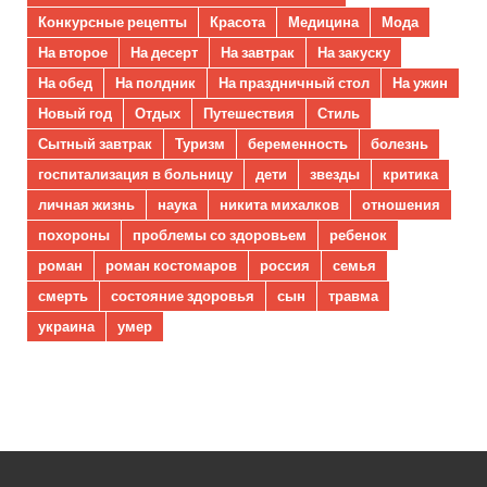
Конкурсные рецепты
Красота
Медицина
Мода
На второе
На десерт
На завтрак
На закуску
На обед
На полдник
На праздничный стол
На ужин
Новый год
Отдых
Путешествия
Стиль
Сытный завтрак
Туризм
беременность
болезнь
госпитализация в больницу
дети
звезды
критика
личная жизнь
наука
никита михалков
отношения
похороны
проблемы со здоровьем
ребенок
роман
роман костомаров
россия
семья
смерть
состояние здоровья
сын
травма
украина
умер