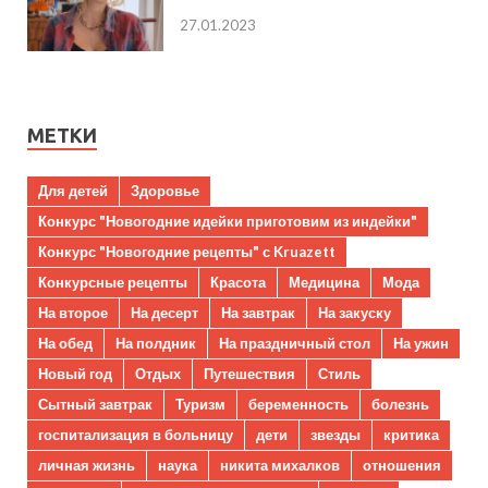
27.01.2023
МЕТКИ
Для детей
Здоровье
Конкурс "Новогодние идейки приготовим из индейки"
Конкурс "Новогодние рецепты" с Kruazett
Конкурсные рецепты
Красота
Медицина
Мода
На второе
На десерт
На завтрак
На закуску
На обед
На полдник
На праздничный стол
На ужин
Новый год
Отдых
Путешествия
Стиль
Сытный завтрак
Туризм
беременность
болезнь
госпитализация в больницу
дети
звезды
критика
личная жизнь
наука
никита михалков
отношения