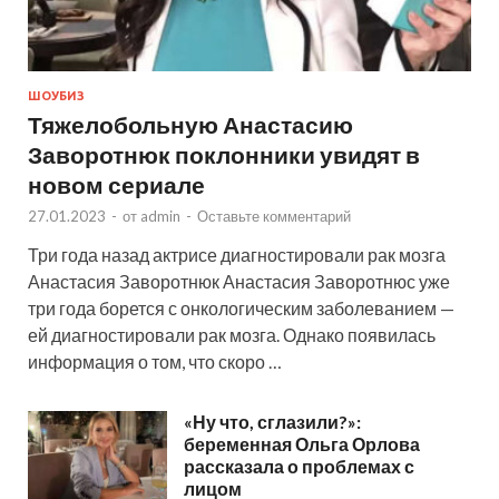
ШОУБИЗ
Тяжелобольную Анастасию
Заворотнюк поклонники увидят в
новом сериале
27.01.2023
-
от
admin
-
Оставьте комментарий
Три года назад актрисе диагностировали рак мозга
Анастасия Заворотнюк Анастасия Заворотнюс уже
три года борется с онкологическим заболеванием —
ей диагностировали рак мозга. Однако появилась
информация о том, что скоро …
«Ну что, сглазили?»:
беременная Ольга Орлова
рассказала о проблемах с
лицом