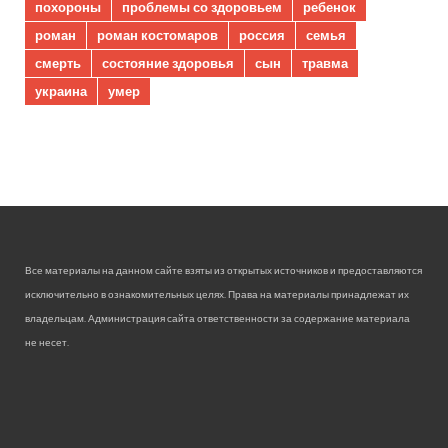
похороны
проблемы со здоровьем
ребенок
роман
роман костомаров
россия
семья
смерть
состояние здоровья
сын
травма
украина
умер
Все материалы на данном сайте взяты из открытых источников и предоставляются
исключительно в ознакомительных целях. Права на материалы принадлежат их
владельцам. Администрация сайта ответственности за содержание материала
не несет.