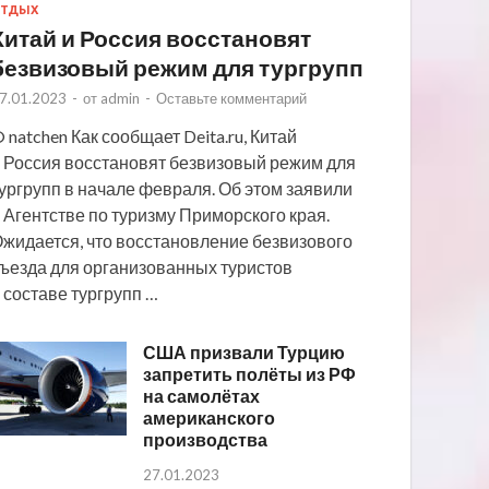
ТДЫХ
Китай и Россия восстановят
безвизовый режим для тургрупп
7.01.2023
-
от
admin
-
Оставьте комментарий
 natchen Как сообщает Deita.ru, Китай
 Россия восстановят безвизовый режим для
ургрупп в начале февраля. Об этом заявили
 Агентстве по туризму Приморского края.
жидается, что восстановление безвизового
ъезда для организованных туристов
 составе тургрупп …
США призвали Турцию
запретить полёты из РФ
на самолётах
американского
производства
27.01.2023