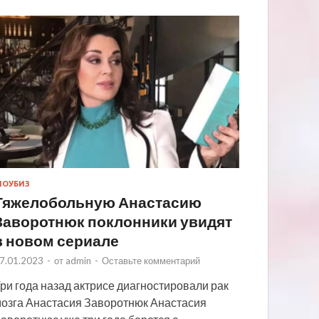
ОУБИЗ
Тяжелобольную Анастасию
Заворотнюк поклонники увидят
в новом сериале
7.01.2023
-
от
admin
-
Оставьте комментарий
ри года назад актрисе диагностировали рак
озга Анастасия Заворотнюк Анастасия