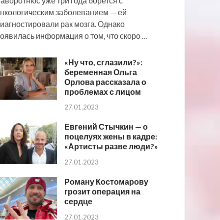
аворотнюс уже три года борется с
нкологическим заболеванием — ей
иагностировали рак мозга. Однако
оявилась информация о том, что скоро …
«Ну что, сглазили?»:
беременная Ольга
Орлова рассказала о
проблемах с лицом
27.01.2023
Евгений Стычкин — о
поцелуях жены в кадре:
«Артисты разве люди?»
27.01.2023
Роману Костомарову
грозит операция на
сердце
27.01.2023