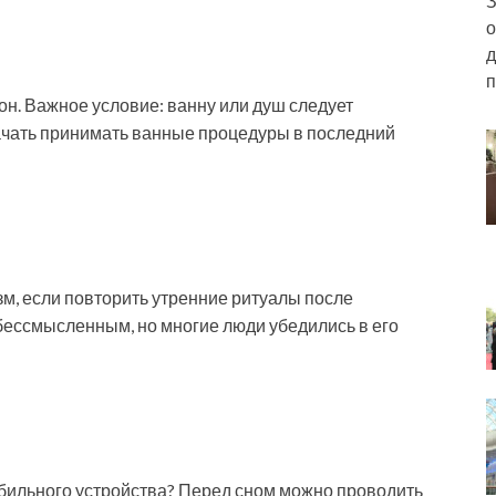
З
о
д
п
н. Важное условие: ванну или душ следует
начать принимать ванные процедуры в последний
м, если повторить утренние ритуалы после
бессмысленным, но многие люди убедились в его
обильного устройства? Перед сном можно проводить