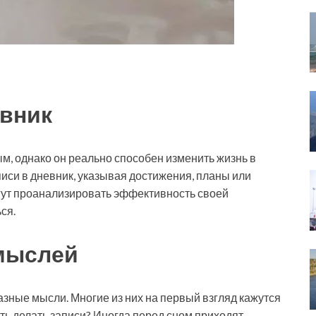
евник
м, однако он реально способен изменить жизнь в
писи в дневник, указывая достижения, планы или
ут проанализировать эффективность своей
ся.
мыслей
ные мысли. Многие из них на первый взгляд кажутся
ь делать записи? Иногда перед сном приходят