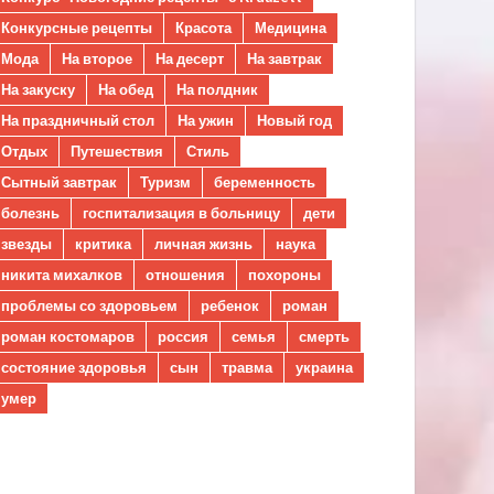
Конкурсные рецепты
Красота
Медицина
Мода
На второе
На десерт
На завтрак
На закуску
На обед
На полдник
На праздничный стол
На ужин
Новый год
Отдых
Путешествия
Стиль
Сытный завтрак
Туризм
беременность
болезнь
госпитализация в больницу
дети
звезды
критика
личная жизнь
наука
никита михалков
отношения
похороны
проблемы со здоровьем
ребенок
роман
роман костомаров
россия
семья
смерть
состояние здоровья
сын
травма
украина
умер