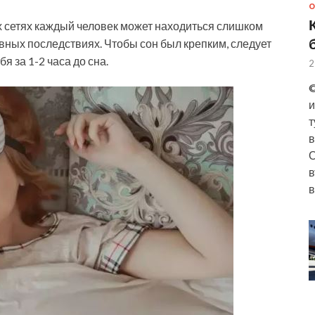
О
х сетях каждый человек может находиться слишком
вных последствиях. Чтобы сон был крепким, следует
я за 1-2 часа до сна.
2
©
и
т
в
О
в
в