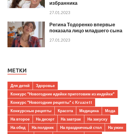
избранника
27.01.2023
Регина Тодоренко впервые
показала лицо младшего сына
27.01.2023
МЕТКИ
Для детей
Здоровье
Конкурс "Новогодние идейки приготовим из индейки"
Конкурс "Новогодние рецепты" с Kruazett
Конкурсные рецепты
Красота
Медицина
Мода
На второе
На десерт
На завтрак
На закуску
На обед
На полдник
На праздничный стол
На ужин