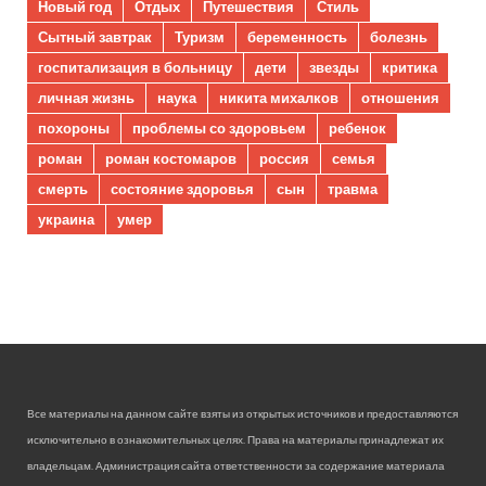
Новый год
Отдых
Путешествия
Стиль
Сытный завтрак
Туризм
беременность
болезнь
госпитализация в больницу
дети
звезды
критика
личная жизнь
наука
никита михалков
отношения
похороны
проблемы со здоровьем
ребенок
роман
роман костомаров
россия
семья
смерть
состояние здоровья
сын
травма
украина
умер
Все материалы на данном сайте взяты из открытых источников и предоставляются
исключительно в ознакомительных целях. Права на материалы принадлежат их
владельцам. Администрация сайта ответственности за содержание материала