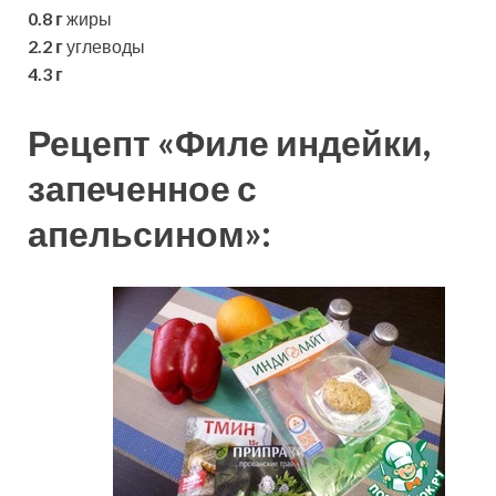
0.8 г
жиры
2.2 г
углеводы
4.3 г
Рецепт «Филе индейки,
запеченное с
апельсином»: