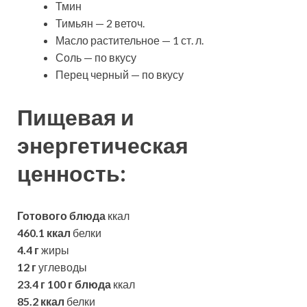
Тмин
Тимьян — 2 веточ.
Масло растительное — 1 ст. л.
Соль — по вкусу
Перец черный — по вкусу
Пищевая и
энергетическая
ценность:
Готового блюда
ккал
460.1 ккал
белки
4.4 г
жиры
12 г
углеводы
23.4 г
100 г блюда
ккал
85.2 ккал
белки