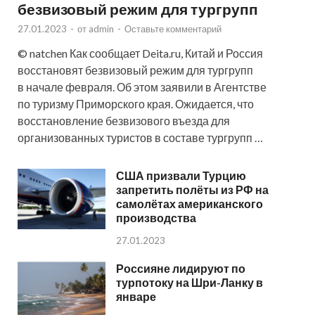
безвизовый режим для тургрупп
27.01.2023
-
от
admin
-
Оставьте комментарий
© natchen Как сообщает Deita.ru, Китай и Россия
восстановят безвизовый режим для тургрупп
в начале февраля. Об этом заявили в Агентстве
по туризму Приморского края. Ожидается, что
восстановление безвизового въезда для
организованных туристов в составе тургрупп …
США призвали Турцию
запретить полёты из РФ на
самолётах американского
производства
27.01.2023
Россияне лидируют по
турпотоку на Шри-Ланку в
январе