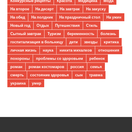
Конкурсные рецепты
Красота
Медицина
Мода
На второе
На десерт
На завтрак
На закуску
На обед
На полдник
На праздничный стол
На ужин
Новый год
Отдых
Путешествия
Стиль
Сытный завтрак
Туризм
беременность
болезнь
госпитализация в больницу
дети
звезды
критика
личная жизнь
наука
никита михалков
отношения
похороны
проблемы со здоровьем
ребенок
роман
роман костомаров
россия
семья
смерть
состояние здоровья
сын
травма
украина
умер