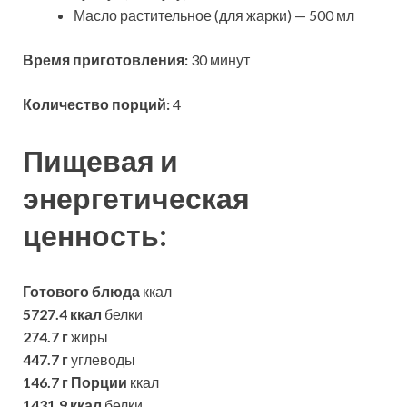
Масло растительное (для жарки) — 500 мл
Время приготовления:
30 минут
Количество порций:
4
Пищевая и
энергетическая
ценность:
Готового блюда
ккал
5727.4 ккал
белки
274.7 г
жиры
447.7 г
углеводы
146.7 г
Порции
ккал
1431.9 ккал
белки