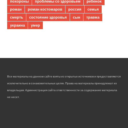
похороны
проблемы со здоровьем
ребенок
роман
роман костомаров
россия
семья
смерть
состояние здоровья
сын
травма
украина
умер
Все материалы на данном сайте взяты из открытых источников и предоставляются
исключительно в ознакомительных целях. Права на материалы принадлежат их
владельцам. Администрация сайта ответственности за содержание материала
не несет.