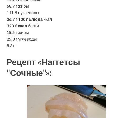
68.7 г
жиры
111.9 г
углеводы
36.7 г
100 г блюда
ккал
323.6 ккал
белки
15.5 г
жиры
25.3 г
углеводы
8.3 г
Рецепт «Наггетсы
"Сочные"»: