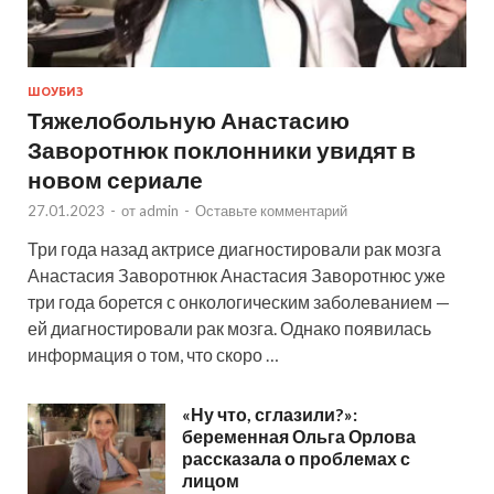
ШОУБИЗ
Тяжелобольную Анастасию
Заворотнюк поклонники увидят в
новом сериале
27.01.2023
-
от
admin
-
Оставьте комментарий
Три года назад актрисе диагностировали рак мозга
Анастасия Заворотнюк Анастасия Заворотнюс уже
три года борется с онкологическим заболеванием —
ей диагностировали рак мозга. Однако появилась
информация о том, что скоро …
«Ну что, сглазили?»:
беременная Ольга Орлова
рассказала о проблемах с
лицом