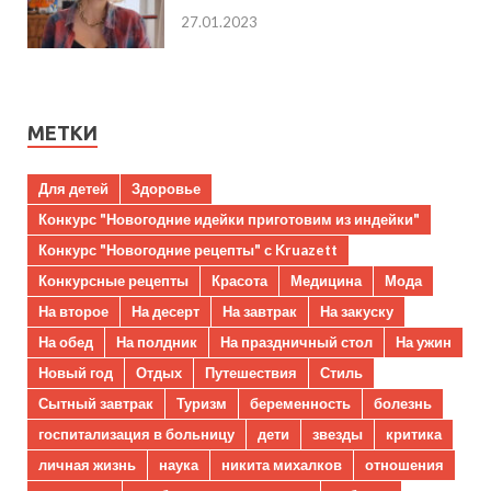
27.01.2023
МЕТКИ
Для детей
Здоровье
Конкурс "Новогодние идейки приготовим из индейки"
Конкурс "Новогодние рецепты" с Kruazett
Конкурсные рецепты
Красота
Медицина
Мода
На второе
На десерт
На завтрак
На закуску
На обед
На полдник
На праздничный стол
На ужин
Новый год
Отдых
Путешествия
Стиль
Сытный завтрак
Туризм
беременность
болезнь
госпитализация в больницу
дети
звезды
критика
личная жизнь
наука
никита михалков
отношения