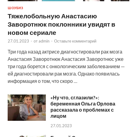
ШОУБИЗ
Тяжелобольную Анастасию
Заворотнюк поклонники увидят в
новом сериале
27.01.2023
-
от
admin
-
Оставьте комментарий
Три года назад актрисе диагностировали рак мозга
Анастасия Заворотнюк Анастасия Заворотнюс уже
три года борется с онкологическим заболеванием —
ей диагностировали рак мозга. Однако появилась
информация о том, что скоро …
«Ну что, сглазили?»:
беременная Ольга Орлова
рассказала о проблемах с
лицом
27.01.2023