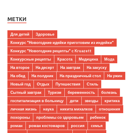
МЕТКИ
Для детей
Здоровье
Конкурс "Новогодние идейки приготовим из индейки"
Конкурс "Новогодние рецепты" с Kruazett
Конкурсные рецепты
Красота
Медицина
Мода
На второе
На десерт
На завтрак
На закуску
На обед
На полдник
На праздничный стол
На ужин
Новый год
Отдых
Путешествия
Стиль
Сытный завтрак
Туризм
беременность
болезнь
госпитализация в больницу
дети
звезды
критика
личная жизнь
наука
никита михалков
отношения
похороны
проблемы со здоровьем
ребенок
роман
роман костомаров
россия
семья