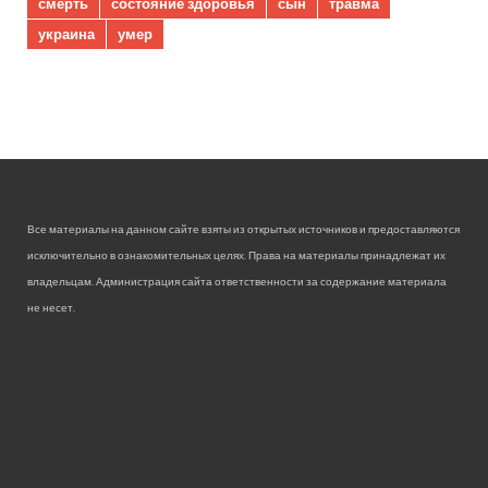
смерть
состояние здоровья
сын
травма
украина
умер
Все материалы на данном сайте взяты из открытых источников и предоставляются
исключительно в ознакомительных целях. Права на материалы принадлежат их
владельцам. Администрация сайта ответственности за содержание материала
не несет.