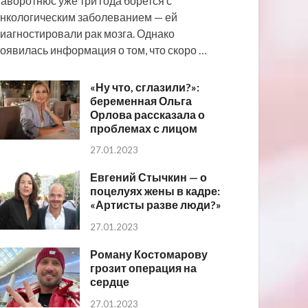
аворотнюс уже три года борется с
нкологическим заболеванием — ей
иагностировали рак мозга. Однако
оявилась информация о том, что скоро …
«Ну что, сглазили?»:
беременная Ольга
Орлова рассказала о
проблемах с лицом
27.01.2023
Евгений Стычкин — о
поцелуях жены в кадре:
«Артисты разве люди?»
27.01.2023
Роману Костомарову
грозит операция на
сердце
27.01.2023