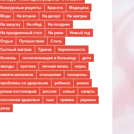
Конкурсные рецепты
Красота
Медицина
Мода
На второе
На десерт
На завтрак
На закуску
На обед
На полдник
На праздничный стол
На ужин
Новый год
Отдых
Путешествия
Стиль
Сытный завтрак
Туризм
беременность
болезнь
госпитализация в больницу
дети
звезды
критика
личная жизнь
наука
никита михалков
отношения
похороны
проблемы со здоровьем
ребенок
роман
роман костомаров
россия
семья
смерть
состояние здоровья
сын
травма
украина
умер