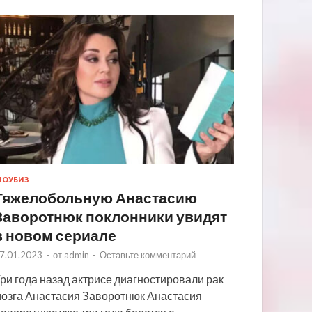
ОУБИЗ
Тяжелобольную Анастасию
Заворотнюк поклонники увидят
в новом сериале
7.01.2023
-
от
admin
-
Оставьте комментарий
ри года назад актрисе диагностировали рак
озга Анастасия Заворотнюк Анастасия