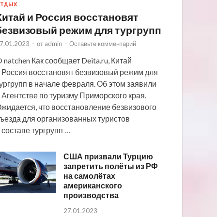
ТДЫХ
Китай и Россия восстановят
безвизовый режим для тургрупп
7.01.2023
-
от
admin
-
Оставьте комментарий
 natchen Как сообщает Deita.ru, Китай
 Россия восстановят безвизовый режим для
ургрупп в начале февраля. Об этом заявили
 Агентстве по туризму Приморского края.
жидается, что восстановление безвизового
ъезда для организованных туристов
 составе тургрупп …
США призвали Турцию
запретить полёты из РФ
на самолётах
американского
производства
27.01.2023