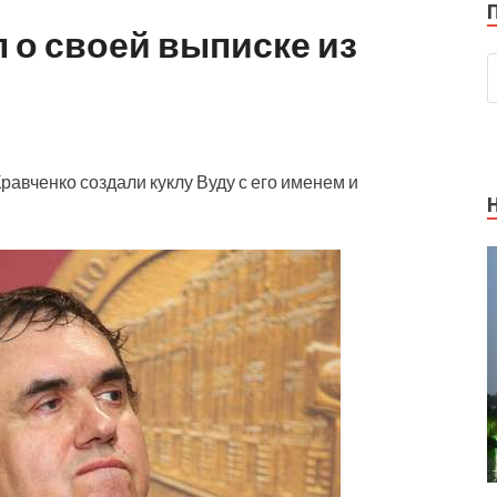
 о своей выписке из
равченко создали куклу Вуду с его именем и