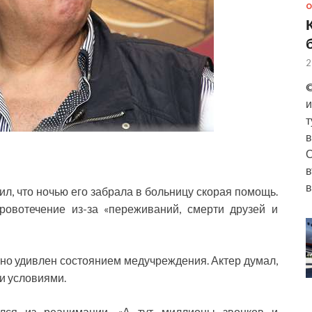
О
2
©
и
т
в
О
в
в
л, что ночью его забрала в больницу скорая помощь.
кровотечение из-за «переживаний, смерти друзей и
тно удивлен состоянием медучреждения. Актер думал,
ми условиями.
улся из реанимации. «А тут миллионы звонков и