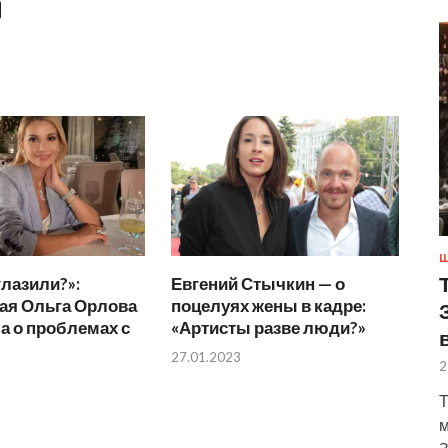
Ш
глазили?»:
Евгений Стычкин — о
ая Ольга Орлова
поцелуях жены в кадре:
а о проблемах с
«Артисты разве люди?»
27.01.2023
2
Т
м