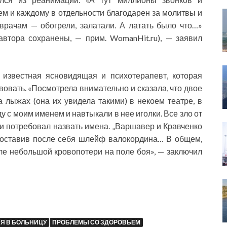
сем и каждому в отдельности благодарен за молитвы и
врачам — обогрели, залатали. А латать было что…»
автора сохранены, — прим. WomanHit.ru), — заявил
 известная ясновидящая и психотерапевт, которая
твовать. «Посмотрела внимательно и сказала, что двое
а лыжах (она их увидела такими) в некоем театре, в
у с моим именем и навтыкали в нее иголки. Все зло от
л и потребовал назвать имена. „Варшавер и Кравченко
, оставив после себя шлейф валокордина… В общем,
сле небольшой кровопотери на поле боя», — заключил
Я В БОЛЬНИЦУ
ПРОБЛЕМЫ СО ЗДОРОВЬЕМ