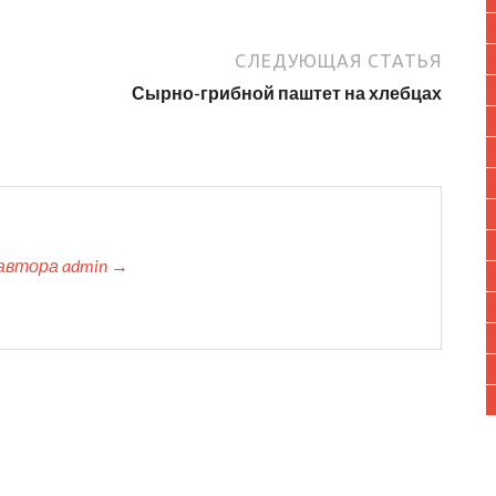
СЛЕДУЮЩАЯ СТАТЬЯ
Сырно-грибной паштет на хлебцах
автора admin →