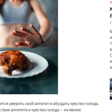
О
2
©
и
т
в
О
в
в
тся умерить свой аппетит и обуздать чувство голода.
твие аппетита и чувства голода — не менее