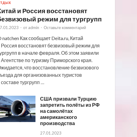
ТДЫХ
Китай и Россия восстановят
безвизовый режим для тургрупп
7.01.2023
-
от
admin
-
Оставьте комментарий
 natchen Как сообщает Deita.ru, Китай
 Россия восстановят безвизовый режим для
ургрупп в начале февраля. Об этом заявили
 Агентстве по туризму Приморского края.
жидается, что восстановление безвизового
ъезда для организованных туристов
 составе тургрупп …
США призвали Турцию
запретить полёты из РФ
на самолётах
американского
производства
27.01.2023