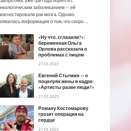
аворотнюс уже три года борется с
нкологическим заболеванием — ей
иагностировали рак мозга. Однако
оявилась информация о том, что скоро …
«Ну что, сглазили?»:
беременная Ольга
Орлова рассказала о
проблемах с лицом
27.01.2023
Евгений Стычкин — о
поцелуях жены в кадре:
«Артисты разве люди?»
27.01.2023
Роману Костомарову
грозит операция на
сердце
27.01.2023