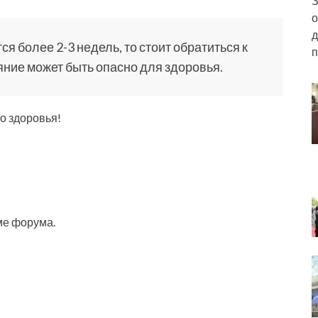
З
о
д
ся более 2-3 недель, то стоит обратиться к
п
яние может быть опасно для здоровья.
го здоровья!
ме форума.