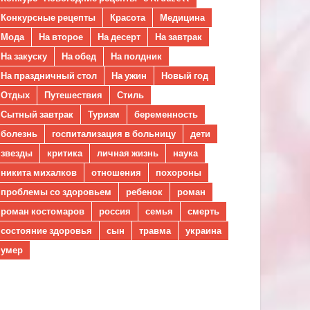
Конкурсные рецепты
Красота
Медицина
Мода
На второе
На десерт
На завтрак
На закуску
На обед
На полдник
На праздничный стол
На ужин
Новый год
Отдых
Путешествия
Стиль
Сытный завтрак
Туризм
беременность
болезнь
госпитализация в больницу
дети
звезды
критика
личная жизнь
наука
никита михалков
отношения
похороны
проблемы со здоровьем
ребенок
роман
роман костомаров
россия
семья
смерть
состояние здоровья
сын
травма
украина
умер