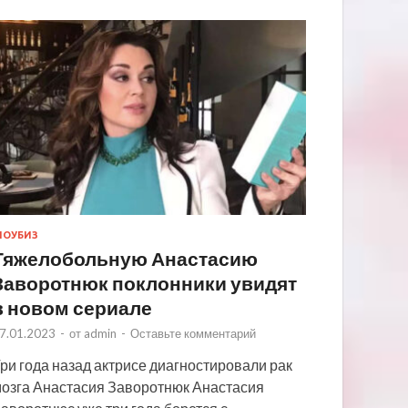
ОУБИЗ
Тяжелобольную Анастасию
Заворотнюк поклонники увидят
в новом сериале
7.01.2023
-
от
admin
-
Оставьте комментарий
ри года назад актрисе диагностировали рак
озга Анастасия Заворотнюк Анастасия