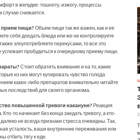
форт в желудке: тошноту, изжогу, процессы
м случае снижается.
е прием пищи?
Объем пищи так же важен, как и ее
яете себя доедать блюда или же не контролируете
 также злоупотребляете перекусами, то все это
не успевает пробудиться к очередному приему пищи.
параты?
Стоит обратить внимание и на то, какие
орые из них могут купировать чувство голода
Ш
нием каких-либо препаратов внимательно читайте
ых последствий для своего организма.
ство повышенной тревоги накануне?
Реакция
 Кто-то начинает без конца заедать тревогу, а кто-
2
 далеко не всегда признаки стресса очевидны. Так,
Т
ная усталость, ваши внутренние переживания или
м
 отбить тягу к еде.