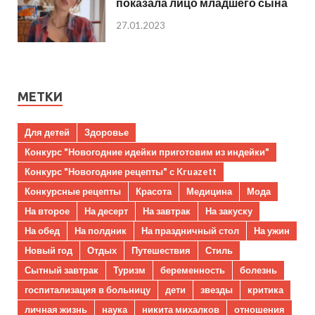
показала лицо младшего сына
27.01.2023
МЕТКИ
Для детей
Здоровье
Конкурс "Новогодние идейки приготовим из индейки"
Конкурс "Новогодние рецепты" с Kruazett
Конкурсные рецепты
Красота
Медицина
Мода
На второе
На десерт
На завтрак
На закуску
На обед
На полдник
На праздничный стол
На ужин
Новый год
Отдых
Путешествия
Стиль
Сытный завтрак
Туризм
беременность
болезнь
госпитализация в больницу
дети
звезды
критика
личная жизнь
наука
никита михалков
отношения