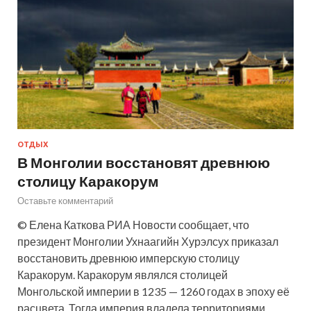
ОТДЫХ
В Монголии восстановят древнюю
столицу Каракорум
Оставьте комментарий
© Елена Каткова РИА Новости сообщает, что
президент Монголии Ухнаагийн Хурэлсух приказал
восстановить древнюю имперскую столицу
Каракорум. Каракорум являлся столицей
Монгольской империи в 1235 — 1260 годах в эпоху её
расцвета. Тогда империя владела территориями