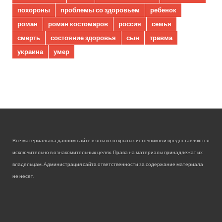
похороны
проблемы со здоровьем
ребенок
роман
роман костомаров
россия
семья
смерть
состояние здоровья
сын
травма
украина
умер
Все материалы на данном сайте взяты из открытых источников и предоставляются
исключительно в ознакомительных целях. Права на материалы принадлежат их
владельцам. Администрация сайта ответственности за содержание материала
не несет.