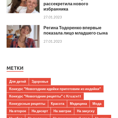
рассекретила нового
избранника
27.01.2023
Регина Тодоренко впервые
показала лицо младшего сына
27.01.2023
МЕТКИ
Для детей
Здоровье
Конкурс "Новогодние идейки приготовим из индейки"
Конкурс "Новогодние рецепты" с Kruazett
Конкурсные рецепты
Красота
Медицина
Мода
На второе
На десерт
На завтрак
На закуску