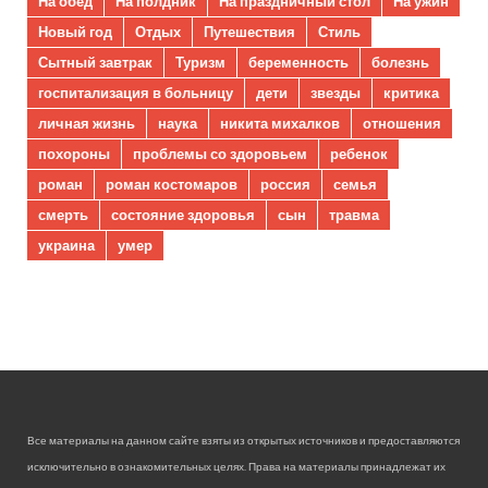
На обед
На полдник
На праздничный стол
На ужин
Новый год
Отдых
Путешествия
Стиль
Сытный завтрак
Туризм
беременность
болезнь
госпитализация в больницу
дети
звезды
критика
личная жизнь
наука
никита михалков
отношения
похороны
проблемы со здоровьем
ребенок
роман
роман костомаров
россия
семья
смерть
состояние здоровья
сын
травма
украина
умер
Все материалы на данном сайте взяты из открытых источников и предоставляются
исключительно в ознакомительных целях. Права на материалы принадлежат их