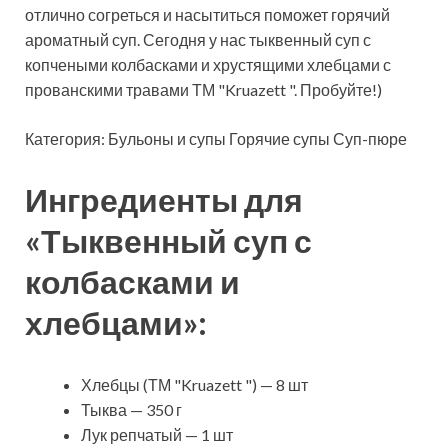
отлично согреться и насытиться поможет горячий
ароматный суп. Сегодня у нас тыквенный суп с
копчеными колбасками и хрустящими хлебцами с
прованскими травами ТМ "Kruazett ".
Пробуйте!)
Категория: Бульоны и супы Горячие супы Суп-пюре
Ингредиенты для
«Тыквенный суп с
колбасками и
хлебцами»:
Хлебцы (ТМ "Kruazett ") — 8 шт
Тыква — 350 г
Лук репчатый — 1 шт