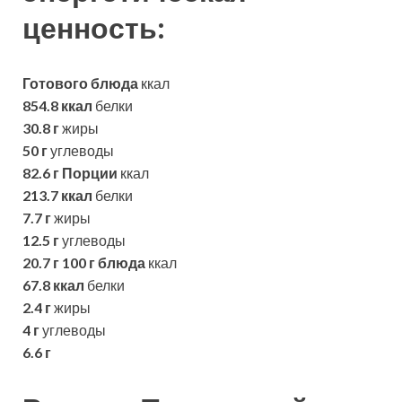
ценность:
Готового блюда
ккал
854.8 ккал
белки
30.8 г
жиры
50 г
углеводы
82.6 г
Порции
ккал
213.7 ккал
белки
7.7 г
жиры
12.5 г
углеводы
20.7 г
100 г блюда
ккал
67.8 ккал
белки
2.4 г
жиры
4 г
углеводы
6.6 г