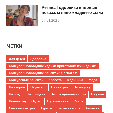
Регина Тодоренко впервые
показала лицо младшего сына
27.01.2023
МЕТКИ
Для детей
Здоровье
Конкурс "Новогодние идейки приготовим из индейки"
Конкурс "Новогодние рецепты" с Kruazett
Конкурсные рецепты
Красота
Медицина
Мода
На второе
На десерт
На завтрак
На закуску
На обед
На полдник
На праздничный стол
На ужин
Новый год
Отдых
Путешествия
Стиль
Сытный завтрак
Туризм
беременность
болезнь