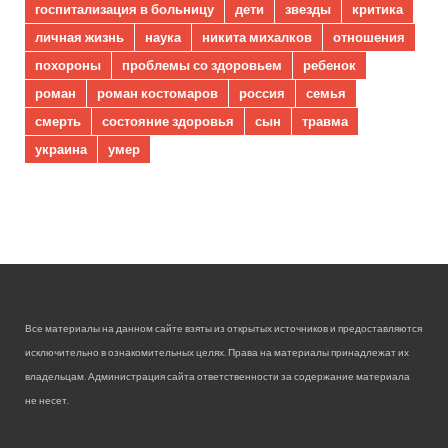
госпитализация в больницу
дети
звезды
критика
личная жизнь
наука
никита михалков
отношения
похороны
проблемы со здоровьем
ребенок
роман
роман костомаров
россия
семья
смерть
состояние здоровья
сын
травма
украина
умер
Все материалы на данном сайте взяты из открытых источников и предоставляются
исключительно в ознакомительных целях. Права на материалы принадлежат их
владельцам. Администрация сайта ответственности за содержание материала
не несет.