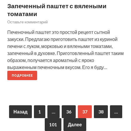
Запеченный паштет с вялеными
томатами
Оставьте комментарий
Печеночный паштет это простой рецепт сытной
закуски. Предлагаю приготовить паштет из куриной
печени с луком, морковью и вялеными томатами,
запеченный в духовке. Приготовленный паштет таким
образом, получается ароматный с яроко
выраженным печеночным вкусом. Его я буду…
ПОДРОБНЕЕ
Назад
1
…
36
37
38
…
101
Далее