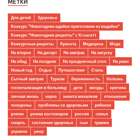
МЕТКИ
Для детей
Здоровье
Конкурс "Новогодние идейки приготовим из индейки"
Конкурс "Новогодние рецепты" с Kruazett
Конкурсные рецепты
Красота
Медицина
Мода
На второе
На десерт
На завтрак
На закуску
На обед
На полдник
На праздничный стол
На ужин
Новый год
Отдых
Путешествия
Стиль
Сытный завтрак
Туризм
беременность
болезнь
госпитализация в больницу
дети
звезды
критика
личная жизнь
наука
никита михалков
отношения
похороны
проблемы со здоровьем
ребенок
роман
роман костомаров
россия
семья
смерть
состояние здоровья
сын
травма
украина
умер