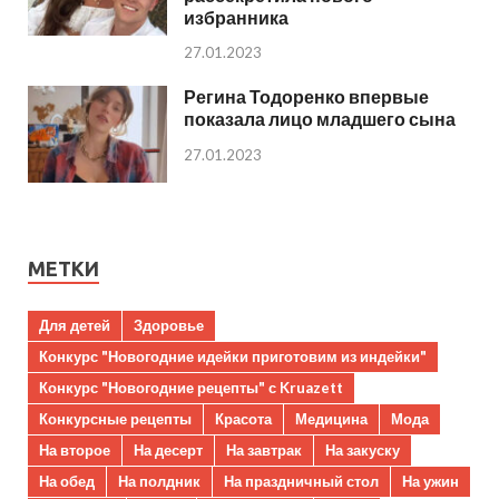
избранника
27.01.2023
Регина Тодоренко впервые
показала лицо младшего сына
27.01.2023
МЕТКИ
Для детей
Здоровье
Конкурс "Новогодние идейки приготовим из индейки"
Конкурс "Новогодние рецепты" с Kruazett
Конкурсные рецепты
Красота
Медицина
Мода
На второе
На десерт
На завтрак
На закуску
На обед
На полдник
На праздничный стол
На ужин