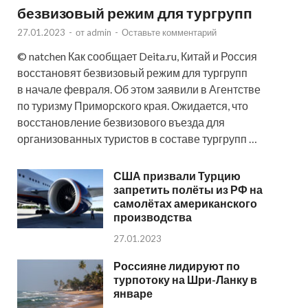
безвизовый режим для тургрупп
27.01.2023
-
от
admin
-
Оставьте комментарий
© natchen Как сообщает Deita.ru, Китай и Россия
восстановят безвизовый режим для тургрупп
в начале февраля. Об этом заявили в Агентстве
по туризму Приморского края. Ожидается, что
восстановление безвизового въезда для
организованных туристов в составе тургрупп …
США призвали Турцию
запретить полёты из РФ на
самолётах американского
производства
27.01.2023
Россияне лидируют по
турпотоку на Шри-Ланку в
январе