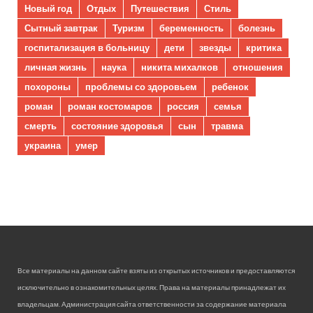
Новый год
Отдых
Путешествия
Стиль
Сытный завтрак
Туризм
беременность
болезнь
госпитализация в больницу
дети
звезды
критика
личная жизнь
наука
никита михалков
отношения
похороны
проблемы со здоровьем
ребенок
роман
роман костомаров
россия
семья
смерть
состояние здоровья
сын
травма
украина
умер
Все материалы на данном сайте взяты из открытых источников и предоставляются
исключительно в ознакомительных целях. Права на материалы принадлежат их
владельцам. Администрация сайта ответственности за содержание материала