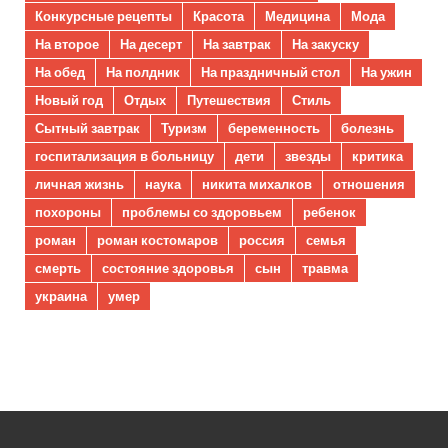
Конкурсные рецепты
Красота
Медицина
Мода
На второе
На десерт
На завтрак
На закуску
На обед
На полдник
На праздничный стол
На ужин
Новый год
Отдых
Путешествия
Стиль
Сытный завтрак
Туризм
беременность
болезнь
госпитализация в больницу
дети
звезды
критика
личная жизнь
наука
никита михалков
отношения
похороны
проблемы со здоровьем
ребенок
роман
роман костомаров
россия
семья
смерть
состояние здоровья
сын
травма
украина
умер