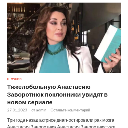
ШОУБИЗ
Тяжелобольную Анастасию
Заворотнюк поклонники увидят в
новом сериале
27.01.2023
-
от
admin
-
Оставьте комментарий
Три года назад актрисе диагностировали рак мозга
Анастасия Заворотнюк Анастасия Заворотнюс уже