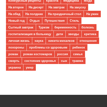
Конкурсные рецепты
Красота
Медицина
Мода
На второе
На десерт
На завтрак
На закуску
На обед
На полдник
На праздничный стол
На ужин
Новый год
Отдых
Путешествия
Стиль
Сытный завтрак
Туризм
беременность
болезнь
госпитализация в больницу
дети
звезды
критика
личная жизнь
наука
никита михалков
отношения
похороны
проблемы со здоровьем
ребенок
роман
роман костомаров
россия
семья
смерть
состояние здоровья
сын
травма
украина
умер