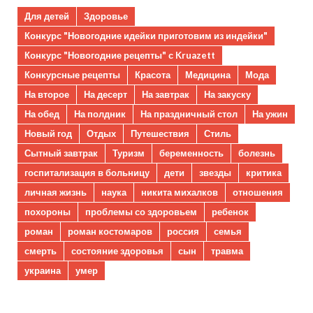
Для детей
Здоровье
Конкурс "Новогодние идейки приготовим из индейки"
Конкурс "Новогодние рецепты" с Kruazett
Конкурсные рецепты
Красота
Медицина
Мода
На второе
На десерт
На завтрак
На закуску
На обед
На полдник
На праздничный стол
На ужин
Новый год
Отдых
Путешествия
Стиль
Сытный завтрак
Туризм
беременность
болезнь
госпитализация в больницу
дети
звезды
критика
личная жизнь
наука
никита михалков
отношения
похороны
проблемы со здоровьем
ребенок
роман
роман костомаров
россия
семья
смерть
состояние здоровья
сын
травма
украина
умер