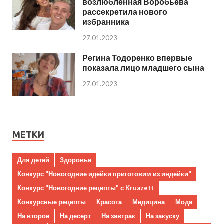
возлюбленная Воробьева
рассекретила нового
избранника
27.01.2023
Регина Тодоренко впервые
показала лицо младшего сына
27.01.2023
МЕТКИ
Для детей
Здоровье
Конкурс "Новогодние идейки приготовим из индейки"
Конкурс "Новогодние рецепты" с Kruazett
Конкурсные рецепты
Красота
Медицина
Мода
На второе
На десерт
На завтрак
На закуску