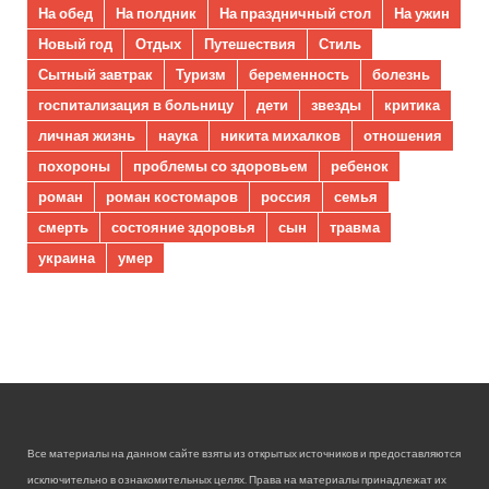
На обед
На полдник
На праздничный стол
На ужин
Новый год
Отдых
Путешествия
Стиль
Сытный завтрак
Туризм
беременность
болезнь
госпитализация в больницу
дети
звезды
критика
личная жизнь
наука
никита михалков
отношения
похороны
проблемы со здоровьем
ребенок
роман
роман костомаров
россия
семья
смерть
состояние здоровья
сын
травма
украина
умер
Все материалы на данном сайте взяты из открытых источников и предоставляются
исключительно в ознакомительных целях. Права на материалы принадлежат их