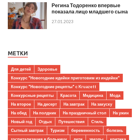
Регина Тодоренко впервые
показала лицо младшего сына
27.01.2023
МЕТКИ
Для детей
Здоровье
Конкурс "Новогодние идейки приготовим из индейки"
Конкурс "Новогодние рецепты" с Kruazett
Конкурсные рецепты
Красота
Медицина
Мода
На второе
На десерт
На завтрак
На закуску
На обед
На полдник
На праздничный стол
На ужин
Новый год
Отдых
Путешествия
Стиль
Сытный завтрак
Туризм
беременность
болезнь
госпитализация в больницу
дети
звезды
критика