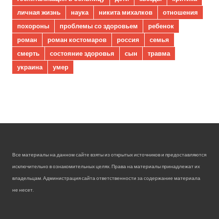
личная жизнь
наука
никита михалков
отношения
похороны
проблемы со здоровьем
ребенок
роман
роман костомаров
россия
семья
смерть
состояние здоровья
сын
травма
украина
умер
Все материалы на данном сайте взяты из открытых источников и предоставляются
исключительно в ознакомительных целях. Права на материалы принадлежат их
владельцам. Администрация сайта ответственности за содержание материала
не несет.