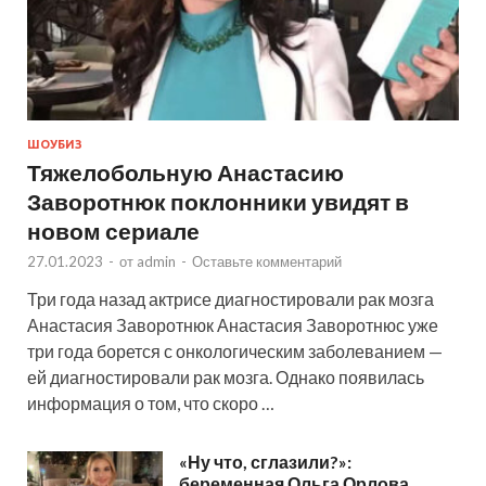
ШОУБИЗ
Тяжелобольную Анастасию
Заворотнюк поклонники увидят в
новом сериале
27.01.2023
-
от
admin
-
Оставьте комментарий
Три года назад актрисе диагностировали рак мозга
Анастасия Заворотнюк Анастасия Заворотнюс уже
три года борется с онкологическим заболеванием —
ей диагностировали рак мозга. Однако появилась
информация о том, что скоро …
«Ну что, сглазили?»:
беременная Ольга Орлова