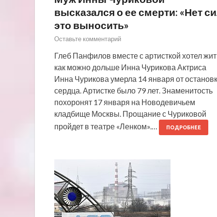
высказался о ее смерти: «Нет с
это выносить»
Оставьте комментарий
Глеб Панфилов вместе с артисткой хотел жит
как можно дольше Инна Чурикова Актриса
Инна Чурикова умерла 14 января от останов
сердца. Артистке было 79 лет. Знаменитость
похоронят 17 января на Новодевичьем
кладбище Москвы. Прощание с Чуриковой
пройдет в театре «Ленком».…
ПОДРОБНЕЕ