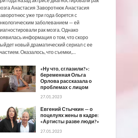
ри года назад актрисе диагностировали рак
озга Анастасия Заворотнюк Анастасия
аворотнюс уже три года борется с
нкологическим заболеванием — ей
иагностировали рак мозга. Однако
оявилась информация о том, что скоро
ыйдет новый драматический сериал с ее
частием. Оказалось, что съемки,…
«Ну что, сглазили?»:
беременная Ольга
Орлова рассказала о
проблемах с лицом
27.01.2023
Евгений Стычкин — о
поцелуях жены в кадре:
«Артисты разве люди?»
27.01.2023