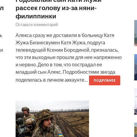
ил
рассек голову из-за няни-
филиппинки
Оставьте комментарий
ь
Алекса сразу же доставили в больницу Катя
Жужа Бизнесвумен Катя Жужа, подруга
ки
телеведущей Ксении Бородиной, призналась,
что эти выходные прошли для нее напряженно
и нервно. Дело в том, что пострадал ее
младший сын Алекс. Подробностями звезда
поделилась в личном аккаунте…
ПОДРОБНЕЕ