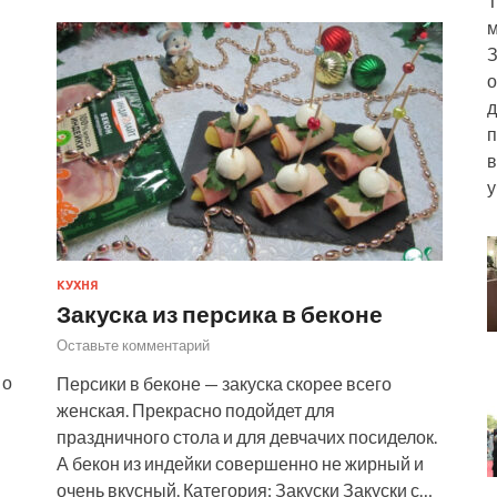
Т
м
З
о
д
п
в
у
КУХНЯ
Закуска из персика в беконе
Оставьте комментарий
 о
Персики в беконе — закуска скорее всего
женская. Прекрасно подойдет для
праздничного стола и для девчачих посиделок.
А бекон из индейки совершенно не жирный и
очень вкусный. Категория: Закуски Закуски с…