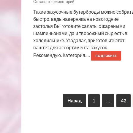
Оставьте комментарий
Такие закусочные бутерброды можно собрат
быстро, ведь наверняка на новогодние
застолья Вы готовите салаты с жареными
шампиньонами, да и творожный сыр есть в
холодильнике. Угадала?, приготовьте этот
паштет для ассортимента закусок.
Рекомендую. Категория:…
ПОДРОБНЕЕ
Назад
1
…
42