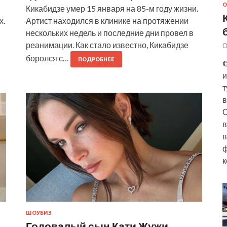
О
Кикабидзе умер 15 января на 85-м году жизни.
х.
Артист находился в клинике на протяжении
нескольких недель и последние дни провел в
реанимации. Как стало известно, Кикабидзе
О
боролся с…
ПОДРОБНЕЕ
©
и
т
в
О
в
в
ф
к
ШОУБИЗ
Годовалый сын Кати Жужи