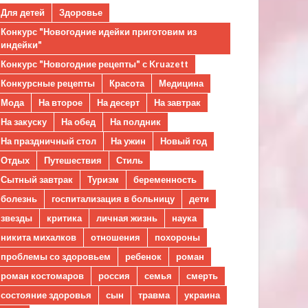
Для детей
Здоровье
Конкурс "Новогодние идейки приготовим из
индейки"
Конкурс "Новогодние рецепты" с Kruazett
Конкурсные рецепты
Красота
Медицина
Мода
На второе
На десерт
На завтрак
На закуску
На обед
На полдник
На праздничный стол
На ужин
Новый год
Отдых
Путешествия
Стиль
Сытный завтрак
Туризм
беременность
болезнь
госпитализация в больницу
дети
звезды
критика
личная жизнь
наука
никита михалков
отношения
похороны
проблемы со здоровьем
ребенок
роман
роман костомаров
россия
семья
смерть
состояние здоровья
сын
травма
украина