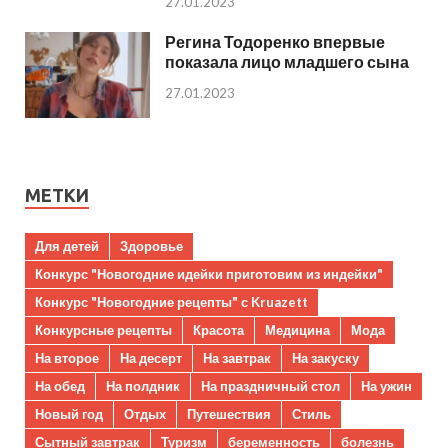
27.01.2023
Регина Тодоренко впервые
показала лицо младшего сына
27.01.2023
МЕТКИ
Для детей
Здоровье
Конкурс "Новогодние идейки приготовим из индейки"
Конкурс "Новогодние рецепты" с Kruazett
Конкурсные рецепты
Красота
Медицина
Мода
На второе
На десерт
На завтрак
На закуску
На обед
На полдник
На праздничный стол
На ужин
Новый год
Отдых
Путешествия
Стиль
Сытный завтрак
Туризм
беременность
болезнь