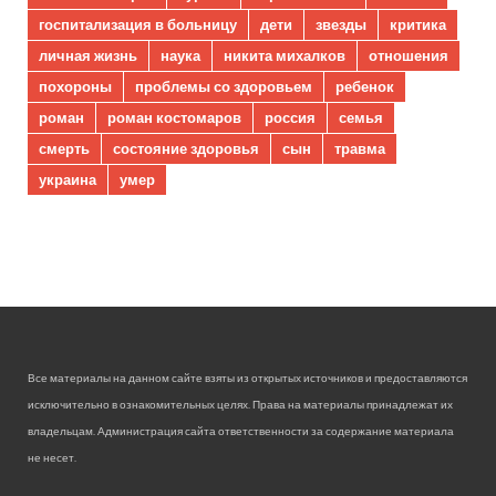
госпитализация в больницу
дети
звезды
критика
личная жизнь
наука
никита михалков
отношения
похороны
проблемы со здоровьем
ребенок
роман
роман костомаров
россия
семья
смерть
состояние здоровья
сын
травма
украина
умер
Все материалы на данном сайте взяты из открытых источников и предоставляются
исключительно в ознакомительных целях. Права на материалы принадлежат их
владельцам. Администрация сайта ответственности за содержание материала
не несет.