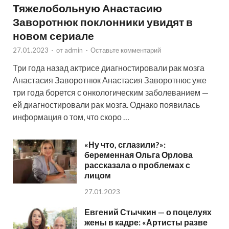
Тяжелобольную Анастасию
Заворотнюк поклонники увидят в
новом сериале
27.01.2023
-
от
admin
-
Оставьте комментарий
Три года назад актрисе диагностировали рак мозга
Анастасия Заворотнюк Анастасия Заворотнюс уже
три года борется с онкологическим заболеванием —
ей диагностировали рак мозга. Однако появилась
информация о том, что скоро …
«Ну что, сглазили?»:
беременная Ольга Орлова
рассказала о проблемах с
лицом
27.01.2023
Евгений Стычкин — о поцелуях
жены в кадре: «Артисты разве