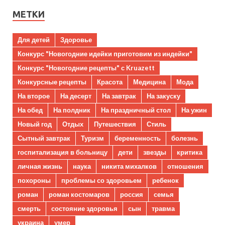
МЕТКИ
Для детей
Здоровье
Конкурс "Новогодние идейки приготовим из индейки"
Конкурс "Новогодние рецепты" с Kruazett
Конкурсные рецепты
Красота
Медицина
Мода
На второе
На десерт
На завтрак
На закуску
На обед
На полдник
На праздничный стол
На ужин
Новый год
Отдых
Путешествия
Стиль
Сытный завтрак
Туризм
беременность
болезнь
госпитализация в больницу
дети
звезды
критика
личная жизнь
наука
никита михалков
отношения
похороны
проблемы со здоровьем
ребенок
роман
роман костомаров
россия
семья
смерть
состояние здоровья
сын
травма
украина
умер