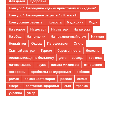
Для детей
Здоровье
Конкурс "Новогодние идейки приготовим из индейки"
Конкурс "Новогодние рецепты" с Kruazett
Конкурсные рецепты
Красота
Медицина
Мода
На второе
На десерт
На завтрак
На закуску
На обед
На полдник
На праздничный стол
На ужин
Новый год
Отдых
Путешествия
Стиль
Сытный завтрак
Туризм
беременность
болезнь
госпитализация в больницу
дети
звезды
критика
личная жизнь
наука
никита михалков
отношения
похороны
проблемы со здоровьем
ребенок
роман
роман костомаров
россия
семья
смерть
состояние здоровья
сын
травма
украина
умер