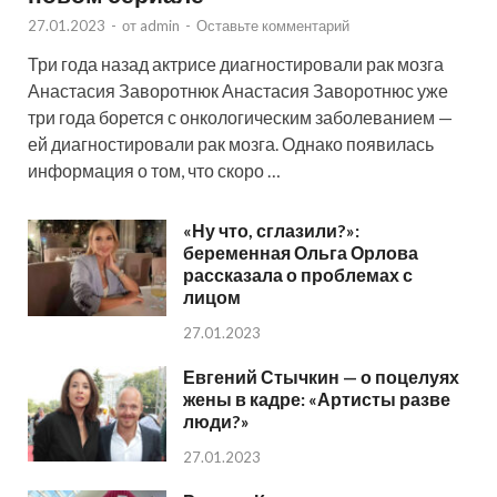
27.01.2023
-
от
admin
-
Оставьте комментарий
Три года назад актрисе диагностировали рак мозга
Анастасия Заворотнюк Анастасия Заворотнюс уже
три года борется с онкологическим заболеванием —
ей диагностировали рак мозга. Однако появилась
информация о том, что скоро …
«Ну что, сглазили?»:
беременная Ольга Орлова
рассказала о проблемах с
лицом
27.01.2023
Евгений Стычкин — о поцелуях
жены в кадре: «Артисты разве
люди?»
27.01.2023