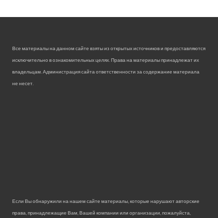
Все материалы на данном сайте взяты из открытых источников и предоставляются
исключительно в ознакомительных целях. Права на материалы принадлежат их
владельцам. Администрация сайта ответственности за содержание материала
не несет.
Если Вы обнаружили на нашем сайте материалы, которые нарушают авторские
права, принадлежащие Вам, Вашей компании или организации, пожалуйста,