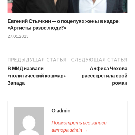
Евгений Стычкин — о поцелуях жены в кадре:
«Артисты разве люди?»
27.01.2023
ПРЕДЫДУЩАЯ СТАТЬЯ
СЛЕДУЮЩАЯ СТАТЬЯ
В МИД назвали
Анфиса Чехова
«политический кошмар»
рассекретила свой
Запада
роман
О admin
Посмотреть все записи
автора admin →