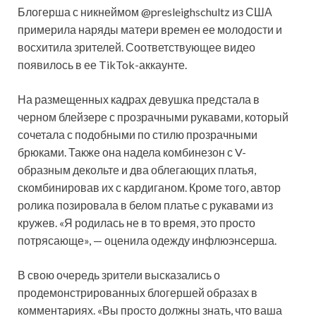
Блогерша с никнеймом @presleighschultz из США
примерила наряды матери времен ее молодости и
восхитила зрителей. Соответствующее видео
появилось в ее TikTok-аккаунте.
На размещенных кадрах девушка предстала в
черном блейзере с прозрачными рукавами, который
сочетала с подобными по стилю прозрачными
брюками. Также она надела комбинезон с V-
образным декольте и два облегающих платья,
скомбинировав их с кардиганом. Кроме того, автор
ролика позировала в белом платье с рукавами из
кружев. «Я родилась не в то время, это просто
потрясающе», — оценила одежду инфлюэнсерша.
В свою очередь зрители высказались о
продемонстрированных блогершей образах в
комментариях. «Вы просто должны знать, что ваша