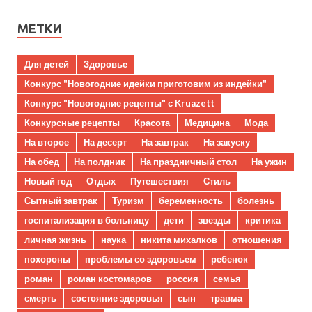
МЕТКИ
Для детей
Здоровье
Конкурс "Новогодние идейки приготовим из индейки"
Конкурс "Новогодние рецепты" с Kruazett
Конкурсные рецепты
Красота
Медицина
Мода
На второе
На десерт
На завтрак
На закуску
На обед
На полдник
На праздничный стол
На ужин
Новый год
Отдых
Путешествия
Стиль
Сытный завтрак
Туризм
беременность
болезнь
госпитализация в больницу
дети
звезды
критика
личная жизнь
наука
никита михалков
отношения
похороны
проблемы со здоровьем
ребенок
роман
роман костомаров
россия
семья
смерть
состояние здоровья
сын
травма