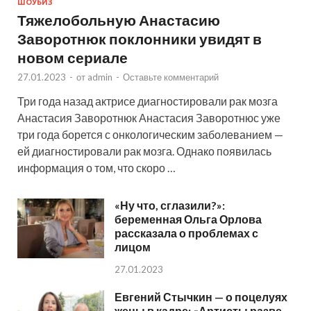
ШОУБИЗ
Тяжелобольную Анастасию
Заворотнюк поклонники увидят в
новом сериале
27.01.2023
-
от
admin
-
Оставьте комментарий
Три года назад актрисе диагностировали рак мозга
Анастасия Заворотнюк Анастасия Заворотнюс уже
три года борется с онкологическим заболеванием —
ей диагностировали рак мозга. Однако появилась
информация о том, что скоро …
«Ну что, сглазили?»:
беременная Ольга Орлова
рассказала о проблемах с
лицом
27.01.2023
Евгений Стычкин — о поцелуях
жены в кадре: «Артисты разве