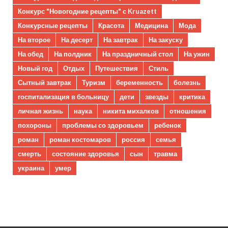
Конкурс "Новогодние рецепты" с Kruazett
Конкурсные рецепты
Красота
Медицина
Мода
На второе
На десерт
На завтрак
На закуску
На обед
На полдник
На праздничный стол
На ужин
Новый год
Отдых
Путешествия
Стиль
Сытный завтрак
Туризм
беременность
болезнь
госпитализация в больницу
дети
звезды
критика
личная жизнь
наука
никита михалков
отношения
похороны
проблемы со здоровьем
ребенок
роман
роман костомаров
россия
семья
смерть
состояние здоровья
сын
травма
украина
умер