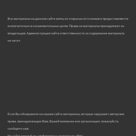
Все материалы на данном сайте взяты из открытых источников и предоставляются
исключительно в ознакомительных целях. Права на материалы принадлежат их
владельцам. Администрация сайта ответственности за содержание материала
не несет.
Если Вы обнаружили на нашем сайте материалы, которые нарушают авторские
права, принадлежащие Вам, Вашей компании или организации, пожалуйста,
сообщите нам.
На сайте могут быть опубликованы материалы 18+!