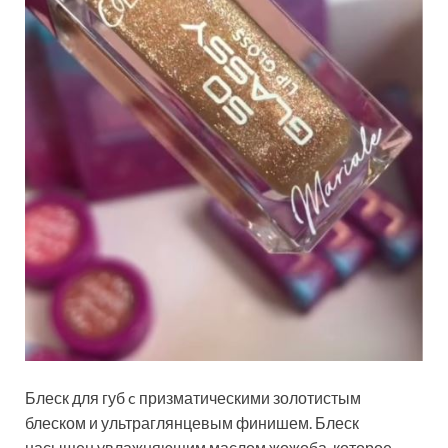
Блеск для губ c призматическими золотистым
блеском и ультраглянцевым финишем. Блеск
насыщен увлажняющим маслом жожоба, которое