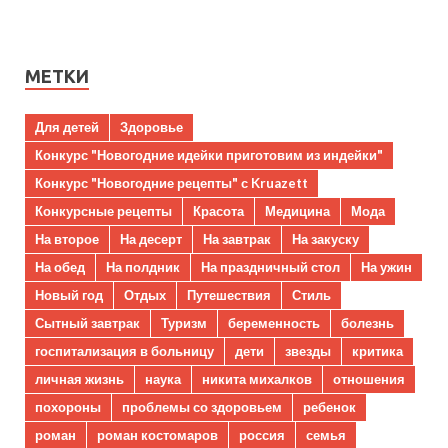
МЕТКИ
Для детей
Здоровье
Конкурс "Новогодние идейки приготовим из индейки"
Конкурс "Новогодние рецепты" с Kruazett
Конкурсные рецепты
Красота
Медицина
Мода
На второе
На десерт
На завтрак
На закуску
На обед
На полдник
На праздничный стол
На ужин
Новый год
Отдых
Путешествия
Стиль
Сытный завтрак
Туризм
беременность
болезнь
госпитализация в больницу
дети
звезды
критика
личная жизнь
наука
никита михалков
отношения
похороны
проблемы со здоровьем
ребенок
роман
роман костомаров
россия
семья