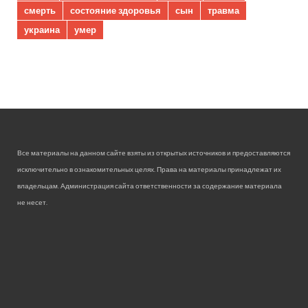
смерть
состояние здоровья
сын
травма
украина
умер
Все материалы на данном сайте взяты из открытых источников и предоставляются
исключительно в ознакомительных целях. Права на материалы принадлежат их
владельцам. Администрация сайта ответственности за содержание материала
не несет.