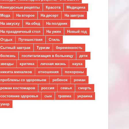
Конкурсные рецепты
Красота
Медицина
Мода
На второе
На десерт
На завтрак
На закуску
На обед
На полдник
На праздничный стол
На ужин
Новый год
Отдых
Путешествия
Стиль
Сытный завтрак
Туризм
беременность
болезнь
госпитализация в больницу
дети
звезды
критика
личная жизнь
наука
никита михалков
отношения
похороны
проблемы со здоровьем
ребенок
роман
роман костомаров
россия
семья
смерть
состояние здоровья
сын
травма
украина
умер