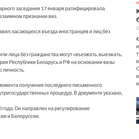
О
нарного заседания 17 января ратифицировала
взаимном признании виз.
2
авил, касающихся въезда иностранцев и лиц без
©
и
т
ли лица без гражданства могут «въезжать, выезжать,
в
ории Республики Беларусь и РФ на основании визы
О
о личность.
в
в
с момента получения последнего письменного
тригосударственных процедур. В документе указано,
0 года. Он направлен на регулирование
ии и Белоруссии.