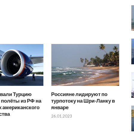
вали Турцию
Россияне лидируют по
 полёты из РФ на
турпотоку на Шри-Ланку в
х американского
январе
ства
26.01.2023