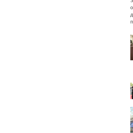
З
о
д
п