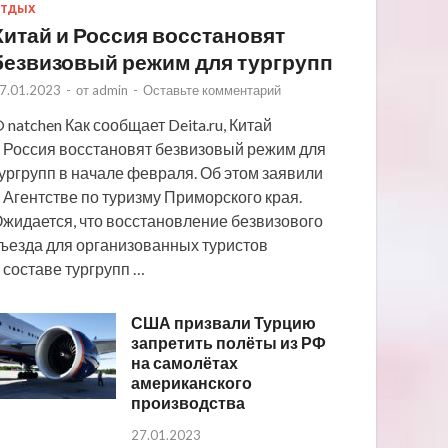
ТДЫХ
Китай и Россия восстановят
безвизовый режим для тургрупп
7.01.2023
-
от
admin
-
Оставьте комментарий
 natchen Как сообщает Deita.ru, Китай
 Россия восстановят безвизовый режим для
ургрупп в начале февраля. Об этом заявили
 Агентстве по туризму Приморского края.
жидается, что восстановление безвизового
ъезда для организованных туристов
 составе тургрупп …
США призвали Турцию
запретить полёты из РФ
на самолётах
американского
производства
27.01.2023