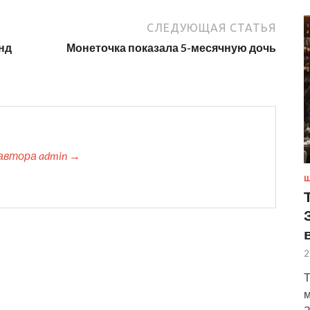
СЛЕДУЮЩАЯ СТАТЬЯ
нд
Монеточка показала 5-месячную дочь
автора admin →
Ш
2
Т
м