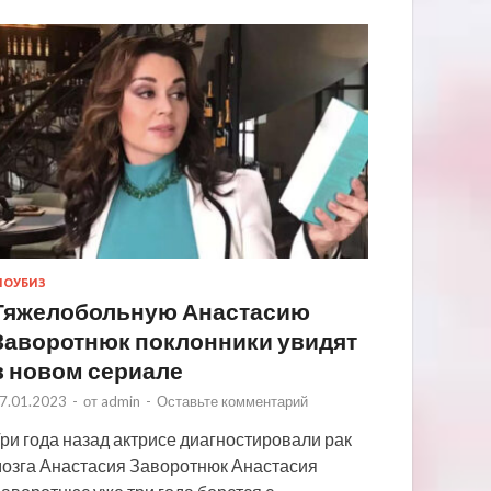
ОУБИЗ
Тяжелобольную Анастасию
Заворотнюк поклонники увидят
в новом сериале
7.01.2023
-
от
admin
-
Оставьте комментарий
ри года назад актрисе диагностировали рак
озга Анастасия Заворотнюк Анастасия