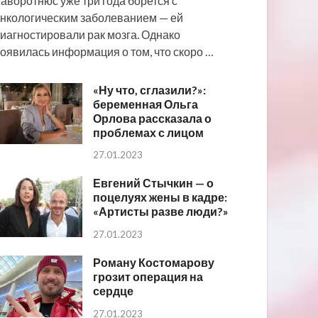
аворотнюс уже три года борется с
нкологическим заболеванием — ей
иагностировали рак мозга. Однако
оявилась информация о том, что скоро …
«Ну что, сглазили?»:
беременная Ольга
Орлова рассказала о
проблемах с лицом
27.01.2023
Евгений Стычкин — о
поцелуях жены в кадре:
«Артисты разве люди?»
27.01.2023
Роману Костомарову
грозит операция на
сердце
27.01.2023