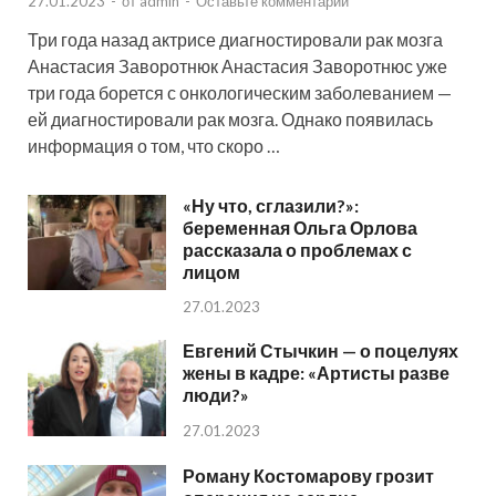
27.01.2023
-
от
admin
-
Оставьте комментарий
Три года назад актрисе диагностировали рак мозга
Анастасия Заворотнюк Анастасия Заворотнюс уже
три года борется с онкологическим заболеванием —
ей диагностировали рак мозга. Однако появилась
информация о том, что скоро …
«Ну что, сглазили?»:
беременная Ольга Орлова
рассказала о проблемах с
лицом
27.01.2023
Евгений Стычкин — о поцелуях
жены в кадре: «Артисты разве
люди?»
27.01.2023
Роману Костомарову грозит