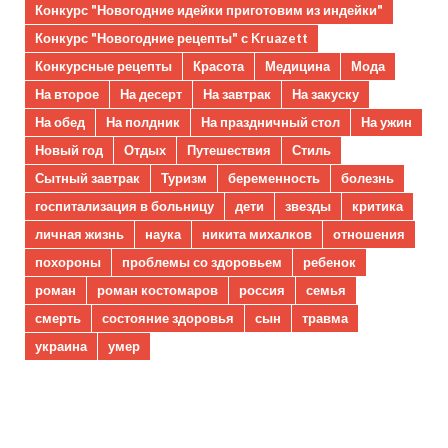
Конкурс "Новогодние идейки приготовим из индейки"
Конкурс "Новогодние рецепты" с Kruazett
Конкурсные рецепты
Красота
Медицина
Мода
На второе
На десерт
На завтрак
На закуску
На обед
На полдник
На праздничный стол
На ужин
Новый год
Отдых
Путешествия
Стиль
Сытный завтрак
Туризм
беременность
болезнь
госпитализация в больницу
дети
звезды
критика
личная жизнь
наука
никита михалков
отношения
похороны
проблемы со здоровьем
ребенок
роман
роман костомаров
россия
семья
смерть
состояние здоровья
сын
травма
украина
умер