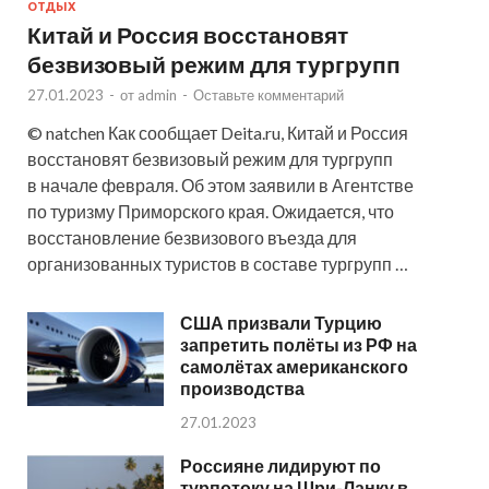
ОТДЫХ
Китай и Россия восстановят
безвизовый режим для тургрупп
27.01.2023
-
от
admin
-
Оставьте комментарий
© natchen Как сообщает Deita.ru, Китай и Россия
восстановят безвизовый режим для тургрупп
в начале февраля. Об этом заявили в Агентстве
по туризму Приморского края. Ожидается, что
восстановление безвизового въезда для
организованных туристов в составе тургрупп …
США призвали Турцию
запретить полёты из РФ на
самолётах американского
производства
27.01.2023
Россияне лидируют по
турпотоку на Шри-Ланку в