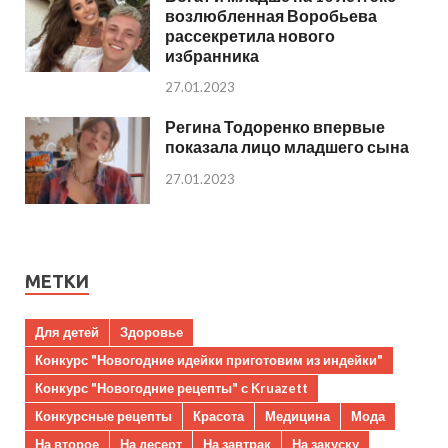
возлюбленная Воробьева
рассекретила нового
избранника
27.01.2023
Регина Тодоренко впервые
показала лицо младшего сына
27.01.2023
МЕТКИ
Для детей
Здоровье
Конкурс "Новогодние идейки приготовим из индейки"
Конкурс "Новогодние рецепты" с Kruazett
Конкурсные рецепты
Красота
Медицина
Мода
На второе
На десерт
На завтрак
На закуску