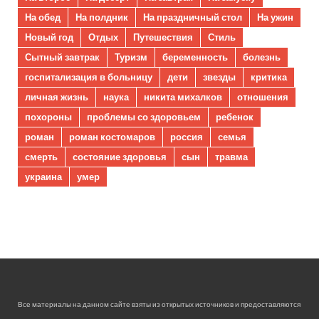
На обед
На полдник
На праздничный стол
На ужин
Новый год
Отдых
Путешествия
Стиль
Сытный завтрак
Туризм
беременность
болезнь
госпитализация в больницу
дети
звезды
критика
личная жизнь
наука
никита михалков
отношения
похороны
проблемы со здоровьем
ребенок
роман
роман костомаров
россия
семья
смерть
состояние здоровья
сын
травма
украина
умер
Все материалы на данном сайте взяты из открытых источников и предоставляются