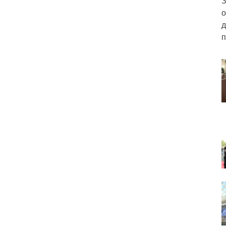
З
о
д
п