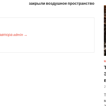
закрыли воздушное пространство
автора admin →
Ш
2
Т
м