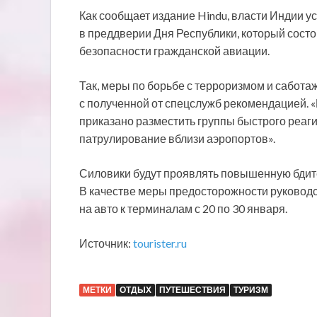
Как сообщает издание Hindu, власти Индии у
в преддверии Дня Республики, который состо
безопасности гражданской авиации.
Так, меры по борьбе с терроризмом и сабота
с полученной от спецслужб рекомендацией. «
приказано разместить группы быстрого реаг
патрулирование вблизи аэропортов».
Силовики будут проявлять повышенную бдите
В качестве меры предосторожности руководс
на авто к терминалам с 20 по 30 января.
Источник:
tourister.ru
МЕТКИ
ОТДЫХ
ПУТЕШЕСТВИЯ
ТУРИЗМ