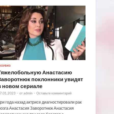
ОУБИЗ
Тяжелобольную Анастасию
Заворотнюк поклонники увидят
в новом сериале
7.01.2023
-
от
admin
-
Оставьте комментарий
ри года назад актрисе диагностировали рак
озга Анастасия Заворотнюк Анастасия