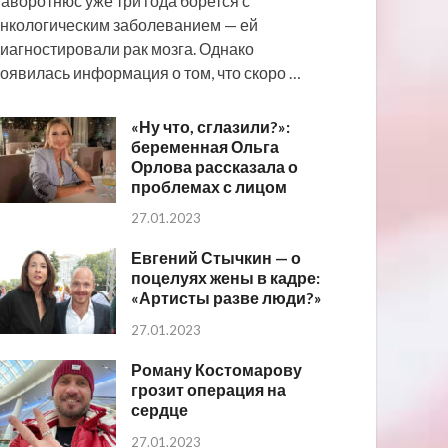
аворотнюс уже три года борется с
нкологическим заболеванием — ей
иагностировали рак мозга. Однако
оявилась информация о том, что скоро …
«Ну что, сглазили?»:
беременная Ольга
Орлова рассказала о
проблемах с лицом
27.01.2023
Евгений Стычкин — о
поцелуях жены в кадре:
«Артисты разве люди?»
27.01.2023
Роману Костомарову
грозит операция на
сердце
27.01.2023