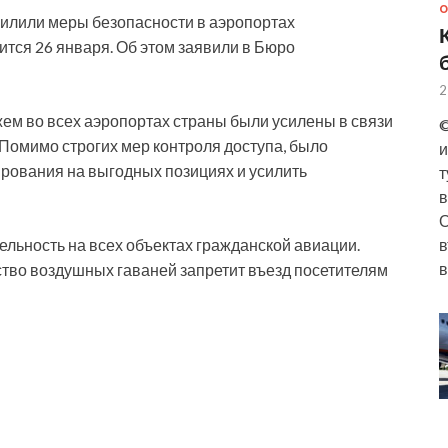
О
силили меры безопасности в аэропортах
ится 26 января. Об этом заявили в Бюро
2
жем во всех аэропортах страны были усилены в связи
©
Помимо строгих мер контроля доступа, было
и
ирования на выгодных позициях и усилить
т
в
О
льность на всех объектах гражданской авиации.
в
в
тво воздушных гаваней запретит въезд посетителям