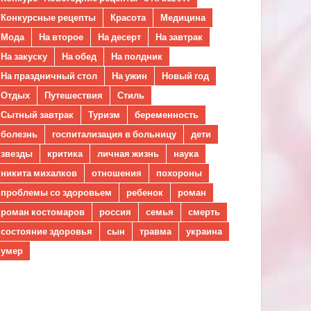
Конкурсные рецепты
Красота
Медицина
Мода
На второе
На десерт
На завтрак
На закуску
На обед
На полдник
На праздничный стол
На ужин
Новый год
Отдых
Путешествия
Стиль
Сытный завтрак
Туризм
беременность
болезнь
госпитализация в больницу
дети
звезды
критика
личная жизнь
наука
никита михалков
отношения
похороны
проблемы со здоровьем
ребенок
роман
роман костомаров
россия
семья
смерть
состояние здоровья
сын
травма
украина
умер