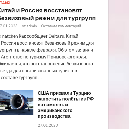
ТДЫХ
Китай и Россия восстановят
безвизовый режим для тургрупп
7.01.2023
-
от
admin
-
Оставьте комментарий
 natchen Как сообщает Deita.ru, Китай
 Россия восстановят безвизовый режим для
ургрупп в начале февраля. Об этом заявили
 Агентстве по туризму Приморского края.
жидается, что восстановление безвизового
ъезда для организованных туристов
 составе тургрупп …
США призвали Турцию
запретить полёты из РФ
на самолётах
американского
производства
27.01.2023