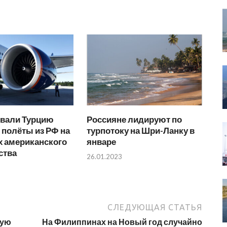
вали Турцию
Россияне лидируют по
 полёты из РФ на
турпотоку на Шри-Ланку в
х американского
январе
ства
26.01.2023
СЛЕДУЮЩАЯ СТАТЬЯ
ную
На Филиппинах на Новый год случайно