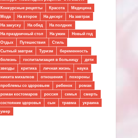
Конкурсные рецепты
Красота
Медицина
Мода
На второе
На десерт
На завтрак
На закуску
На обед
На полдник
На праздничный стол
На ужин
Новый год
Отдых
Путешествия
Стиль
Сытный завтрак
Туризм
беременность
болезнь
госпитализация в больницу
дети
звезды
критика
личная жизнь
наука
никита михалков
отношения
похороны
проблемы со здоровьем
ребенок
роман
роман костомаров
россия
семья
смерть
состояние здоровья
сын
травма
украина
умер