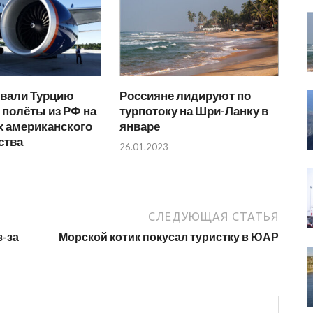
вали Турцию
Россияне лидируют по
 полёты из РФ на
турпотоку на Шри-Ланку в
х американского
январе
ства
26.01.2023
СЛЕДУЮЩАЯ СТАТЬЯ
з-за
Морской котик покусал туристку в ЮАР