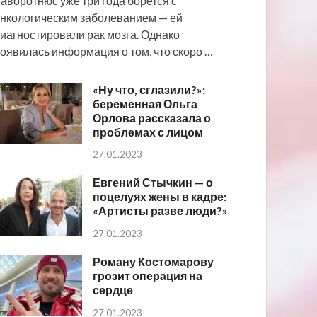
аворотнюс уже три года борется с
нкологическим заболеванием — ей
иагностировали рак мозга. Однако
оявилась информация о том, что скоро …
«Ну что, сглазили?»:
беременная Ольга
Орлова рассказала о
проблемах с лицом
27.01.2023
Евгений Стычкин — о
поцелуях жены в кадре:
«Артисты разве люди?»
27.01.2023
Роману Костомарову
грозит операция на
сердце
27.01.2023