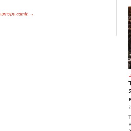
автора admin →
Ш
2
Т
м