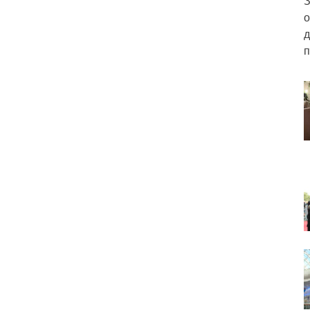
З
о
д
п