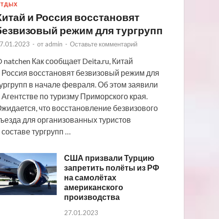
ТДЫХ
Китай и Россия восстановят
безвизовый режим для тургрупп
7.01.2023
-
от
admin
-
Оставьте комментарий
 natchen Как сообщает Deita.ru, Китай
 Россия восстановят безвизовый режим для
ургрупп в начале февраля. Об этом заявили
 Агентстве по туризму Приморского края.
жидается, что восстановление безвизового
ъезда для организованных туристов
 составе тургрупп …
США призвали Турцию
запретить полёты из РФ
на самолётах
американского
производства
27.01.2023