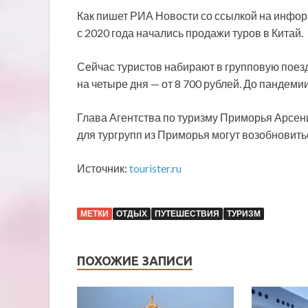
Как пишет РИА Новости со ссылкой на инфо
с 2020 года начались продажи туров в Китай.
Сейчас туристов набирают в групповую поезд
на четыре дня — от 8 700 рублей. До пандеми
Глава Агентства по туризму Приморья Арсени
для тургрупп из Приморья могут возобновить
Источник:
tourister.ru
МЕТКИ
ОТДЫХ
ПУТЕШЕСТВИЯ
ТУРИЗМ
ПОХОЖИЕ ЗАПИСИ