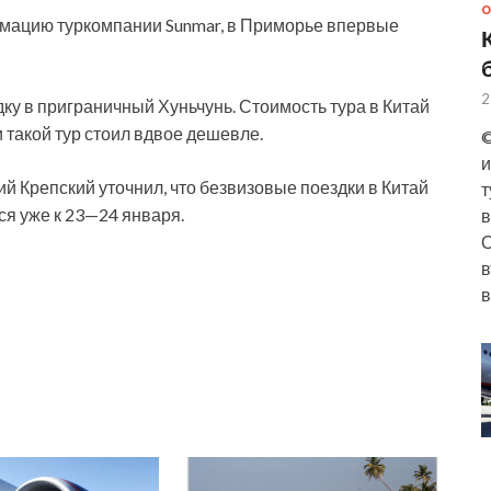
О
рмацию туркомпании Sunmar, в Приморье впервые
2
ку в приграничный Хуньчунь. Стоимость тура в Китай
и такой тур стоил вдвое дешевле.
©
и
й Крепский уточнил, что безвизовые поездки в Китай
т
ся уже к 23—24 января.
в
О
в
в