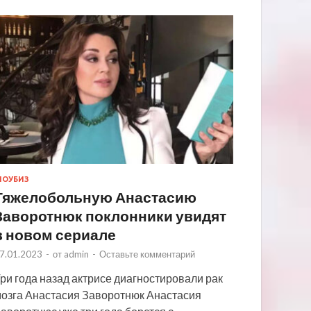
ОУБИЗ
Тяжелобольную Анастасию
Заворотнюк поклонники увидят
в новом сериале
7.01.2023
-
от
admin
-
Оставьте комментарий
ри года назад актрисе диагностировали рак
озга Анастасия Заворотнюк Анастасия