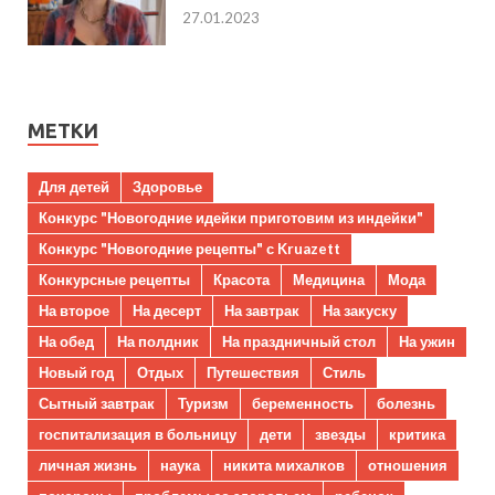
27.01.2023
МЕТКИ
Для детей
Здоровье
Конкурс "Новогодние идейки приготовим из индейки"
Конкурс "Новогодние рецепты" с Kruazett
Конкурсные рецепты
Красота
Медицина
Мода
На второе
На десерт
На завтрак
На закуску
На обед
На полдник
На праздничный стол
На ужин
Новый год
Отдых
Путешествия
Стиль
Сытный завтрак
Туризм
беременность
болезнь
госпитализация в больницу
дети
звезды
критика
личная жизнь
наука
никита михалков
отношения