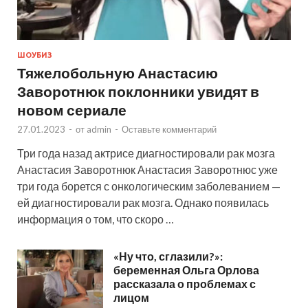
ШОУБИЗ
Тяжелобольную Анастасию
Заворотнюк поклонники увидят в
новом сериале
27.01.2023
-
от
admin
-
Оставьте комментарий
Три года назад актрисе диагностировали рак мозга
Анастасия Заворотнюк Анастасия Заворотнюс уже
три года борется с онкологическим заболеванием —
ей диагностировали рак мозга. Однако появилась
информация о том, что скоро …
«Ну что, сглазили?»:
беременная Ольга Орлова
рассказала о проблемах с
лицом