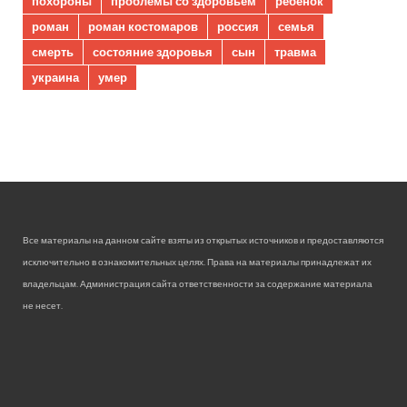
похороны
проблемы со здоровьем
ребенок
роман
роман костомаров
россия
семья
смерть
состояние здоровья
сын
травма
украина
умер
Все материалы на данном сайте взяты из открытых источников и предоставляются
исключительно в ознакомительных целях. Права на материалы принадлежат их
владельцам. Администрация сайта ответственности за содержание материала
не несет.