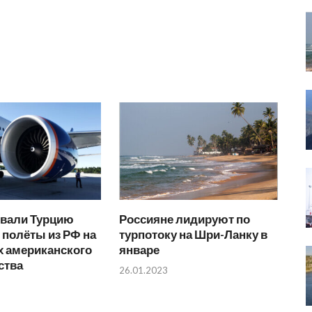
вали Турцию
Россияне лидируют по
 полёты из РФ на
турпотоку на Шри-Ланку в
х американского
январе
ства
26.01.2023