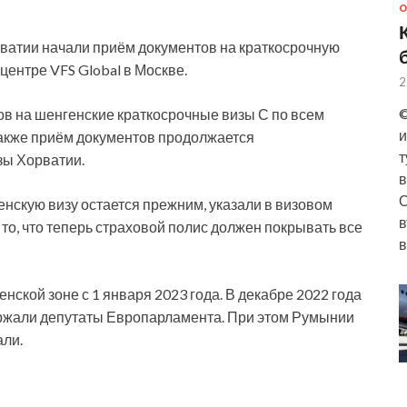
О
ватии начали приём документов на краткосрочную
центре VFS Global в Москве.
2
©
ов на шенгенские краткосрочные визы С по всем
и
Также приём документов продолжается
т
зы Хорватии.
в
О
енскую визу остается прежним, указали в визовом
в
о, что теперь страховой полис должен покрывать все
в
ской зоне с 1 января 2023 года. В декабре 2022 года
ржали депутаты Европарламента. При этом Румынии
али.