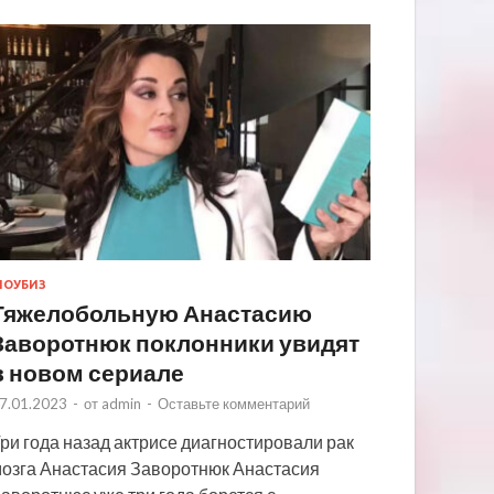
ОУБИЗ
Тяжелобольную Анастасию
Заворотнюк поклонники увидят
в новом сериале
7.01.2023
-
от
admin
-
Оставьте комментарий
ри года назад актрисе диагностировали рак
озга Анастасия Заворотнюк Анастасия