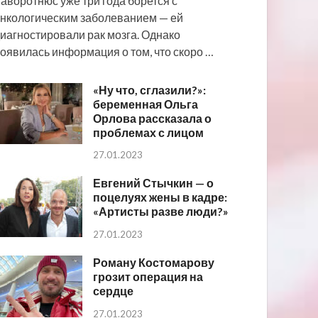
аворотнюс уже три года борется с
нкологическим заболеванием — ей
иагностировали рак мозга. Однако
оявилась информация о том, что скоро …
«Ну что, сглазили?»:
беременная Ольга
Орлова рассказала о
проблемах с лицом
27.01.2023
Евгений Стычкин — о
поцелуях жены в кадре:
«Артисты разве люди?»
27.01.2023
Роману Костомарову
грозит операция на
сердце
27.01.2023