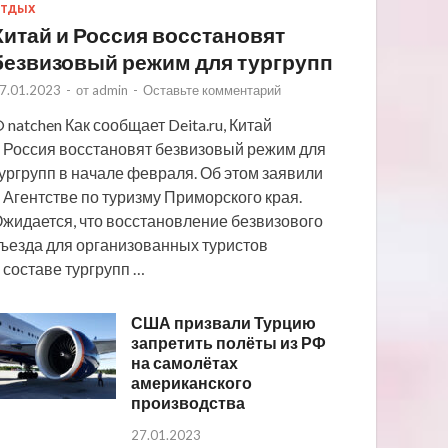
ТДЫХ
Китай и Россия восстановят
безвизовый режим для тургрупп
7.01.2023
-
от
admin
-
Оставьте комментарий
 natchen Как сообщает Deita.ru, Китай
 Россия восстановят безвизовый режим для
ургрупп в начале февраля. Об этом заявили
 Агентстве по туризму Приморского края.
жидается, что восстановление безвизового
ъезда для организованных туристов
 составе тургрупп …
США призвали Турцию
запретить полёты из РФ
на самолётах
американского
производства
27.01.2023