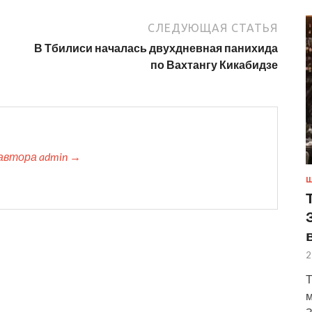
СЛЕДУЮЩАЯ СТАТЬЯ
В Тбилиси началась двухдневная панихида
по Вахтангу Кикабидзе
автора admin →
Ш
2
Т
м