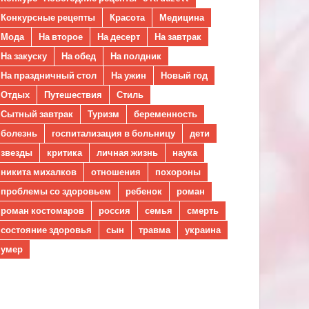
Конкурсные рецепты
Красота
Медицина
Мода
На второе
На десерт
На завтрак
На закуску
На обед
На полдник
На праздничный стол
На ужин
Новый год
Отдых
Путешествия
Стиль
Сытный завтрак
Туризм
беременность
болезнь
госпитализация в больницу
дети
звезды
критика
личная жизнь
наука
никита михалков
отношения
похороны
проблемы со здоровьем
ребенок
роман
роман костомаров
россия
семья
смерть
состояние здоровья
сын
травма
украина
умер