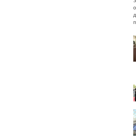
З
о
д
п