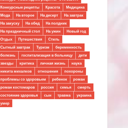
Конкурсные рецепты
Красота
Медицина
Мода
На второе
На десерт
На завтрак
На закуску
На обед
На полдник
На праздничный стол
На ужин
Новый год
Отдых
Путешествия
Стиль
Сытный завтрак
Туризм
беременность
болезнь
госпитализация в больницу
дети
звезды
критика
личная жизнь
наука
никита михалков
отношения
похороны
проблемы со здоровьем
ребенок
роман
роман костомаров
россия
семья
смерть
состояние здоровья
сын
травма
украина
умер