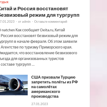
ТДЫХ
Китай и Россия восстановят
безвизовый режим для тургрупп
7.01.2023
-
от
admin
-
Оставьте комментарий
 natchen Как сообщает Deita.ru, Китай
 Россия восстановят безвизовый режим для
ургрупп в начале февраля. Об этом заявили
 Агентстве по туризму Приморского края.
жидается, что восстановление безвизового
ъезда для организованных туристов
 составе тургрупп …
США призвали Турцию
запретить полёты из РФ
на самолётах
американского
производства
27.01.2023