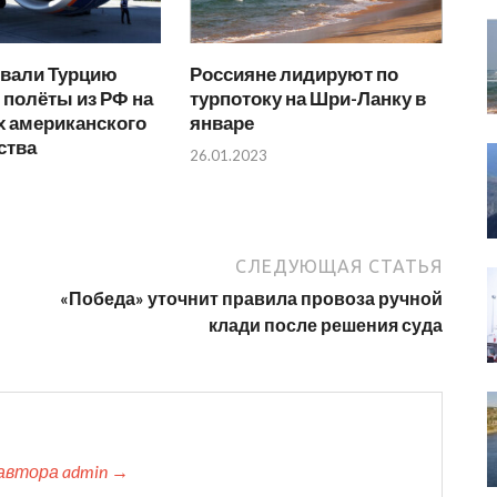
вали Турцию
Россияне лидируют по
 полёты из РФ на
турпотоку на Шри-Ланку в
х американского
январе
ства
26.01.2023
СЛЕДУЮЩАЯ СТАТЬЯ
«Победа» уточнит правила провоза ручной
клади после решения суда
автора admin →