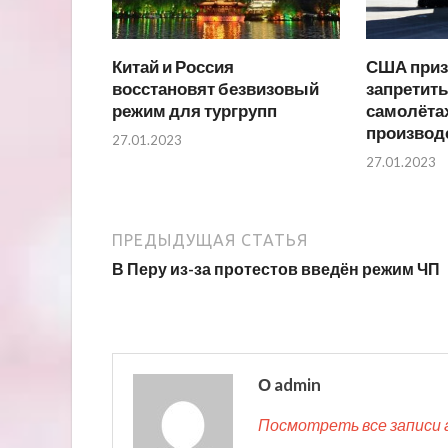
Китай и Россия
США приз
восстановят безвизовый
запретить
режим для тургрупп
самолёта
производ
27.01.2023
27.01.2023
ПРЕДЫДУЩАЯ СТАТЬЯ
В Перу из-за протестов введён режим ЧП
О admin
Посмотреть все записи 