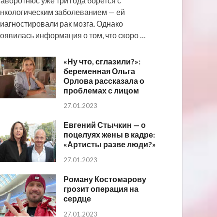
аворотнюс уже три года борется с
нкологическим заболеванием — ей
иагностировали рак мозга. Однако
оявилась информация о том, что скоро …
«Ну что, сглазили?»:
беременная Ольга
Орлова рассказала о
проблемах с лицом
27.01.2023
Евгений Стычкин — о
поцелуях жены в кадре:
«Артисты разве люди?»
27.01.2023
Роману Костомарову
грозит операция на
сердце
27.01.2023