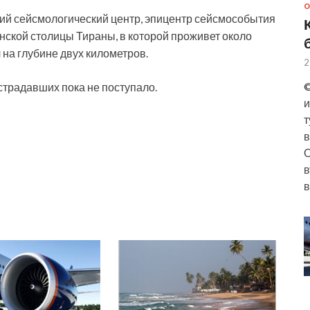
О
й сейсмологический центр, эпицентр сейсмособытия
нской столицы Тираны, в которой проживет около
 на глубине двух километров.
2
©
традавших пока не поступало.
и
т
в
О
в
в