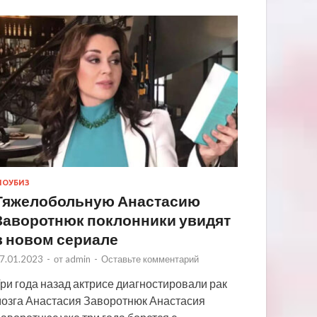
ОУБИЗ
Тяжелобольную Анастасию
Заворотнюк поклонники увидят
в новом сериале
7.01.2023
-
от
admin
-
Оставьте комментарий
ри года назад актрисе диагностировали рак
озга Анастасия Заворотнюк Анастасия