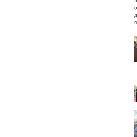
З
о
д
п