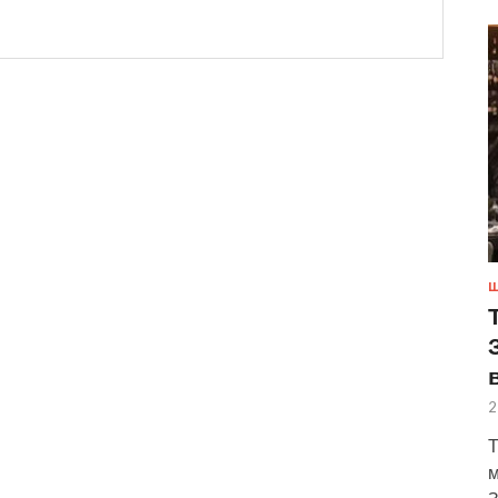
Ш
2
Т
м