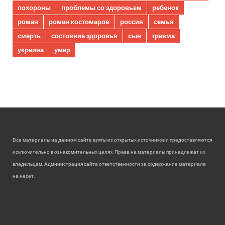
похороны
проблемы со здоровьем
ребенок
роман
роман костомаров
россия
семья
смерть
состояние здоровья
сын
травма
украина
умер
Все материалы на данном сайте взяты из открытых источников и предоставляются
исключительно в ознакомительных целях. Права на материалы принадлежат их
владельцам. Администрация сайта ответственности за содержание материала
не несет.