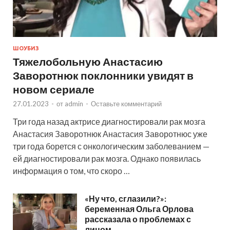
ШОУБИЗ
Тяжелобольную Анастасию
Заворотнюк поклонники увидят в
новом сериале
27.01.2023
-
от
admin
-
Оставьте комментарий
Три года назад актрисе диагностировали рак мозга
Анастасия Заворотнюк Анастасия Заворотнюс уже
три года борется с онкологическим заболеванием —
ей диагностировали рак мозга. Однако появилась
информация о том, что скоро …
«Ну что, сглазили?»:
беременная Ольга Орлова
рассказала о проблемах с
лицом