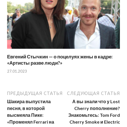
Евгений Стычкин — о поцелуях жены в кадре:
«Артисты разве люди?»
27.01.2023
ПРЕДЫДУЩАЯ СТАТЬЯ
СЛЕДУЮЩАЯ СТАТЬЯ
Шакира выпустила
А вы знали что у Lost
песня, в которой
Cherry пополнение?
высмеяла Пике:
Знакомьтесь: Tom Ford
«Променял Ferrari на
Cherry Smoke и Electric