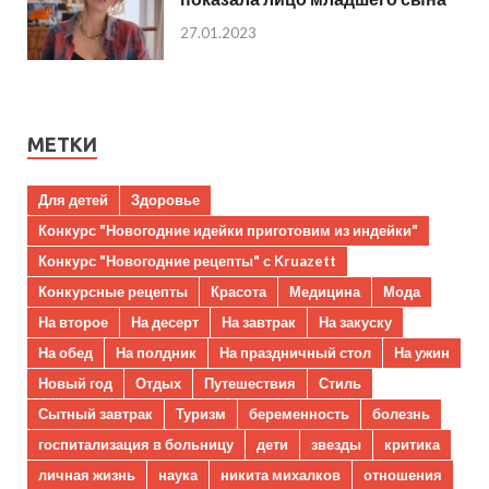
27.01.2023
МЕТКИ
Для детей
Здоровье
Конкурс "Новогодние идейки приготовим из индейки"
Конкурс "Новогодние рецепты" с Kruazett
Конкурсные рецепты
Красота
Медицина
Мода
На второе
На десерт
На завтрак
На закуску
На обед
На полдник
На праздничный стол
На ужин
Новый год
Отдых
Путешествия
Стиль
Сытный завтрак
Туризм
беременность
болезнь
госпитализация в больницу
дети
звезды
критика
личная жизнь
наука
никита михалков
отношения