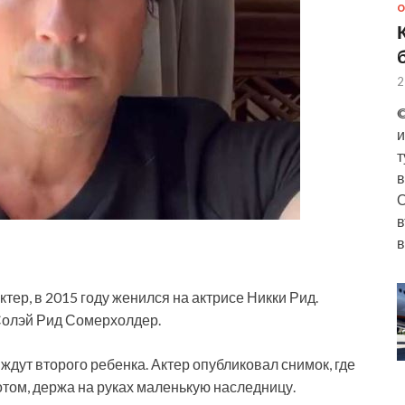
О
2
©
и
т
в
О
в
в
тер, в 2015 году женился на актрисе Никки Рид.
 Солэй Рид Сомерхолдер.
 ждут второго ребенка. Актер опубликовал снимок, где
том, держа на руках маленькую наследницу.