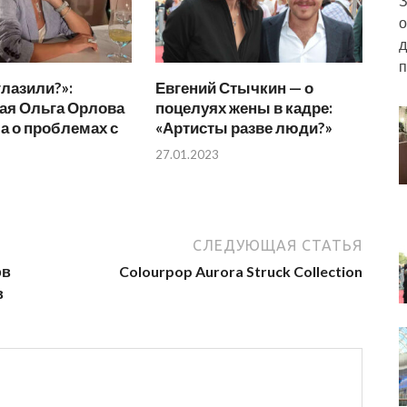
З
о
д
п
глазили?»:
Евгений Стычкин — о
ая Ольга Орлова
поцелуях жены в кадре:
а о проблемах с
«Артисты разве люди?»
27.01.2023
СЛЕДУЮЩАЯ СТАТЬЯ
ов
Colourpop Aurora Struck Collection
в