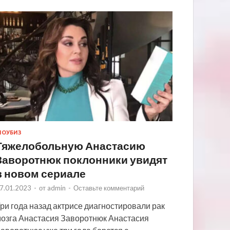
ОУБИЗ
Тяжелобольную Анастасию
Заворотнюк поклонники увидят
в новом сериале
7.01.2023
-
от
admin
-
Оставьте комментарий
ри года назад актрисе диагностировали рак
озга Анастасия Заворотнюк Анастасия