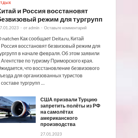
ТДЫХ
Китай и Россия восстановят
безвизовый режим для тургрупп
7.01.2023
-
от
admin
-
Оставьте комментарий
 natchen Как сообщает Deita.ru, Китай
 Россия восстановят безвизовый режим для
ургрупп в начале февраля. Об этом заявили
 Агентстве по туризму Приморского края.
жидается, что восстановление безвизового
ъезда для организованных туристов
 составе тургрупп …
США призвали Турцию
запретить полёты из РФ
на самолётах
американского
производства
27.01.2023