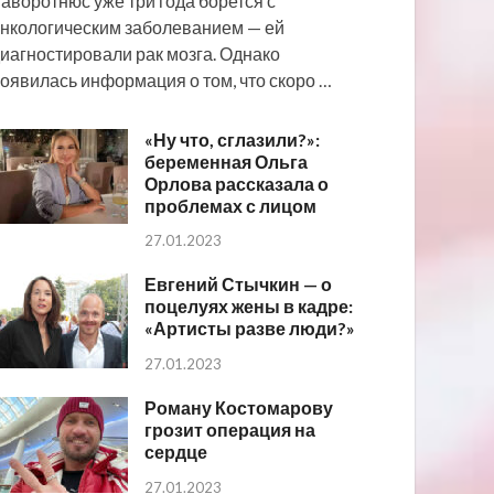
аворотнюс уже три года борется с
нкологическим заболеванием — ей
иагностировали рак мозга. Однако
оявилась информация о том, что скоро …
«Ну что, сглазили?»:
беременная Ольга
Орлова рассказала о
проблемах с лицом
27.01.2023
Евгений Стычкин — о
поцелуях жены в кадре:
«Артисты разве люди?»
27.01.2023
Роману Костомарову
грозит операция на
сердце
27.01.2023