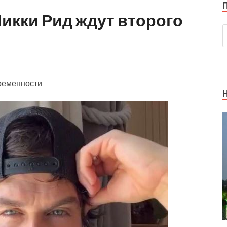
икки Рид ждут второго
еременности