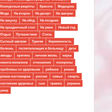
Конкурсные рецепты
Красота
Медицина
Мода
На второе
На десерт
На завтрак
На закуску
На обед
На полдник
На праздничный стол
На ужин
Новый год
Отдых
Путешествия
Стиль
Сытный завтрак
Туризм
беременность
болезнь
госпитализация в больницу
дети
звезды
критика
личная жизнь
наука
никита михалков
отношения
похороны
проблемы со здоровьем
ребенок
роман
роман костомаров
россия
семья
смерть
состояние здоровья
сын
травма
украина
умер