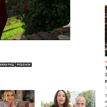
Ш
ИККИ РИД
РЕБЕНОК
2
Т
м