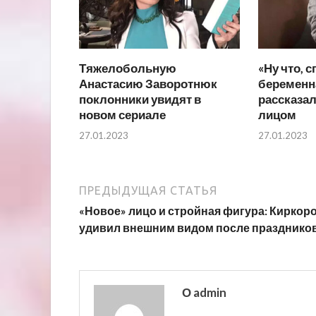
Тяжелобольную
«Ну что, с
Анастасию Заворотнюк
беременн
поклонники увидят в
рассказал
новом сериале
лицом
27.01.2023
27.01.2023
ПРЕДЫДУЩАЯ СТАТЬЯ
«Новое» лицо и стройная фигура: Киркор
удивил внешним видом после празднико
О admin