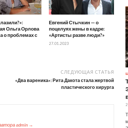
глазили?»:
Евгений Стычкин — о
ая Ольга Орлова
поцелуях жены в кадре:
а о проблемах с
«Артисты разве люди?»
27.01.2023
СЛЕДУЮЩАЯ СТАТЬЯ
Ш
«Два вареника»: Рита Дакота стала жертвой
пластического хирурга
2
Т
м
автора admin →