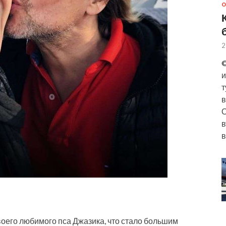
О
2
©
и
т
в
О
в
в
воего любимого пса Джазика, что стало большим