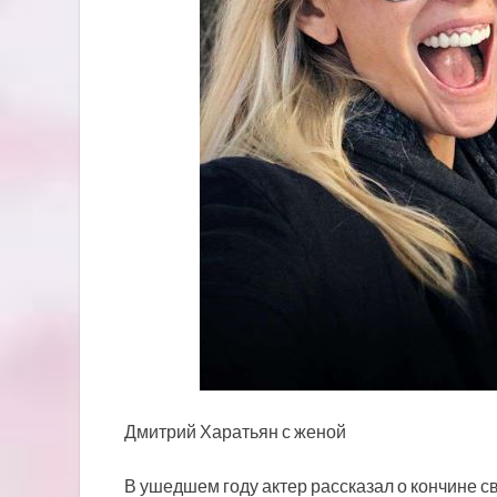
Дмитрий Харатьян с женой
В ушедшем году актер рассказал о кончине с