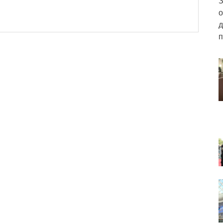
З
о
д
п