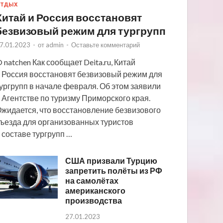
ТДЫХ
Китай и Россия восстановят
безвизовый режим для тургрупп
7.01.2023
-
от
admin
-
Оставьте комментарий
 natchen Как сообщает Deita.ru, Китай
 Россия восстановят безвизовый режим для
ургрупп в начале февраля. Об этом заявили
 Агентстве по туризму Приморского края.
жидается, что восстановление безвизового
ъезда для организованных туристов
 составе тургрупп …
США призвали Турцию
запретить полёты из РФ
на самолётах
американского
производства
27.01.2023