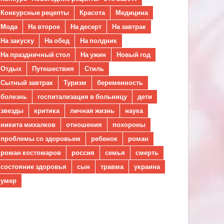
Конкурсные рецепты
Красота
Медицина
Мода
На второе
На десерт
На завтрак
На закуску
На обед
На полдник
На праздничный стол
На ужин
Новый год
Отдых
Путешествия
Стиль
Сытный завтрак
Туризм
беременность
болезнь
госпитализация в больницу
дети
звезды
критика
личная жизнь
наука
никита михалков
отношения
похороны
проблемы со здоровьем
ребенок
роман
роман костомаров
россия
семья
смерть
состояние здоровья
сын
травма
украина
умер