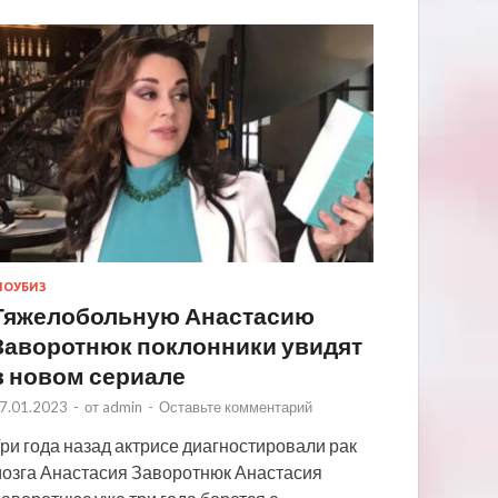
ОУБИЗ
Тяжелобольную Анастасию
Заворотнюк поклонники увидят
в новом сериале
7.01.2023
-
от
admin
-
Оставьте комментарий
ри года назад актрисе диагностировали рак
озга Анастасия Заворотнюк Анастасия