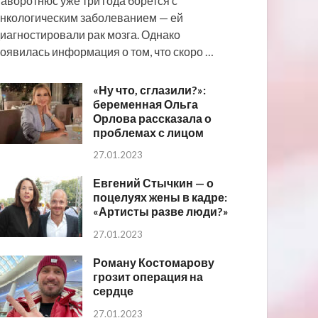
аворотнюс уже три года борется с
нкологическим заболеванием — ей
иагностировали рак мозга. Однако
оявилась информация о том, что скоро …
«Ну что, сглазили?»:
беременная Ольга
Орлова рассказала о
проблемах с лицом
27.01.2023
Евгений Стычкин — о
поцелуях жены в кадре:
«Артисты разве люди?»
27.01.2023
Роману Костомарову
грозит операция на
сердце
27.01.2023