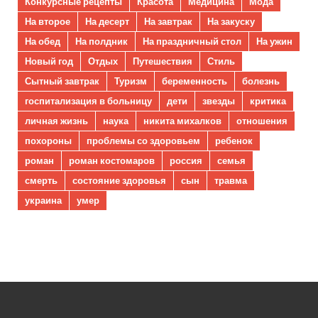
Конкурсные рецепты
Красота
Медицина
Мода
На второе
На десерт
На завтрак
На закуску
На обед
На полдник
На праздничный стол
На ужин
Новый год
Отдых
Путешествия
Стиль
Сытный завтрак
Туризм
беременность
болезнь
госпитализация в больницу
дети
звезды
критика
личная жизнь
наука
никита михалков
отношения
похороны
проблемы со здоровьем
ребенок
роман
роман костомаров
россия
семья
смерть
состояние здоровья
сын
травма
украина
умер