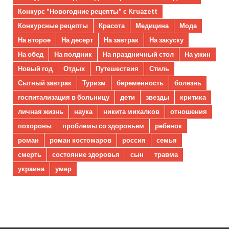
Конкурс "Новогодние рецепты" с Kruazett
Конкурсные рецепты
Красота
Медицина
Мода
На второе
На десерт
На завтрак
На закуску
На обед
На полдник
На праздничный стол
На ужин
Новый год
Отдых
Путешествия
Стиль
Сытный завтрак
Туризм
беременность
болезнь
госпитализация в больницу
дети
звезды
критика
личная жизнь
наука
никита михалков
отношения
похороны
проблемы со здоровьем
ребенок
роман
роман костомаров
россия
семья
смерть
состояние здоровья
сын
травма
украина
умер