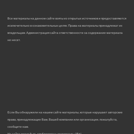
Все материалы на данном сайте взяты из открытых источников и предоставляются
исключительно в ознакомительных целях. Права на материалы принадлежат их
владельцам. Администрация сайта ответственности за содержание материала
не несет.
Если Вы обнаружили на нашем сайте материалы, которые нарушают авторские
права, принадлежащие Вам, Вашей компании или организации, пожалуйста,
сообщите нам.
На сайте могут быть опубликованы материалы 18+!