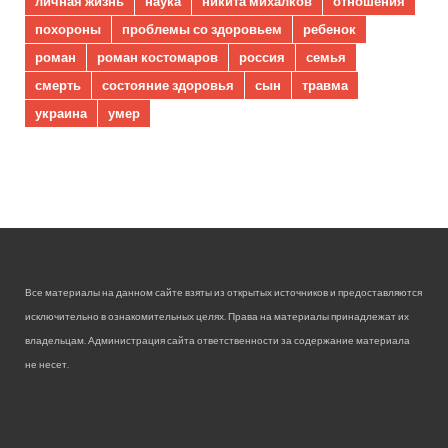
личная жизнь
наука
никита михалков
отношения
похороны
проблемы со здоровьем
ребенок
роман
роман костомаров
россия
семья
смерть
состояние здоровья
сын
травма
украина
умер
Все материалы на данном сайте взяты из открытых источников и предоставляются
исключительно в ознакомительных целях. Права на материалы принадлежат их
владельцам. Администрация сайта ответственности за содержание материала
не несет.