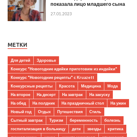
показала лицо младшего сына
27.01.2023
МЕТКИ
Для детей
Здоровье
Конкурс "Новогодние идейки приготовим из индейки"
Конкурс "Новогодние рецепты" с Kruazett
Конкурсные рецепты
Красота
Медицина
Мода
На второе
На десерт
На завтрак
На закуску
На обед
На полдник
На праздничный стол
На ужин
Новый год
Отдых
Путешествия
Стиль
Сытный завтрак
Туризм
беременность
болезнь
госпитализация в больницу
дети
звезды
критика