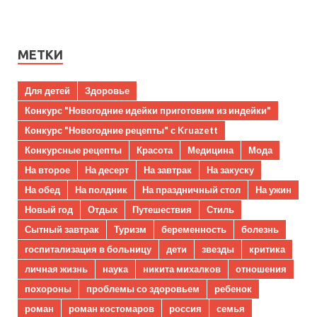
МЕТКИ
Для детей
Здоровье
Конкурс "Новогодние идейки приготовим из индейки"
Конкурс "Новогодние рецепты" с Kruazett
Конкурсные рецепты
Красота
Медицина
Мода
На второе
На десерт
На завтрак
На закуску
На обед
На полдник
На праздничный стол
На ужин
Новый год
Отдых
Путешествия
Стиль
Сытный завтрак
Туризм
беременность
болезнь
госпитализация в больницу
дети
звезды
критика
личная жизнь
наука
никита михалков
отношения
похороны
проблемы со здоровьем
ребенок
роман
роман костомаров
россия
семья