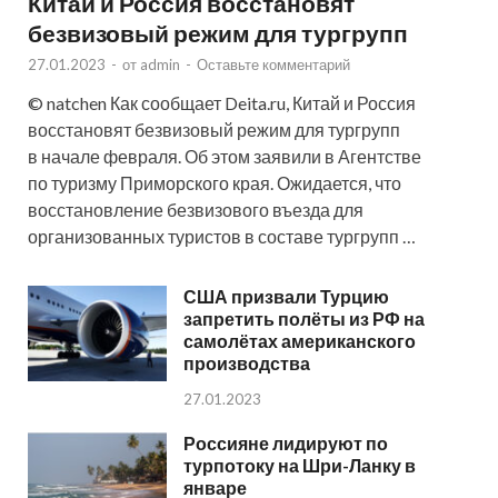
Китай и Россия восстановят
безвизовый режим для тургрупп
27.01.2023
-
от
admin
-
Оставьте комментарий
© natchen Как сообщает Deita.ru, Китай и Россия
восстановят безвизовый режим для тургрупп
в начале февраля. Об этом заявили в Агентстве
по туризму Приморского края. Ожидается, что
восстановление безвизового въезда для
организованных туристов в составе тургрупп …
США призвали Турцию
запретить полёты из РФ на
самолётах американского
производства
27.01.2023
Россияне лидируют по
турпотоку на Шри-Ланку в
январе