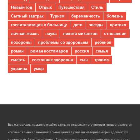
Новый год
Отдых
Путешествия
Стиль
Сытный завтрак
Туризм
беременность
болезнь
госпитализация в больницу
дети
звезды
критика
личная жизнь
наука
никита михалков
отношения
похороны
проблемы со здоровьем
ребенок
роман
роман костомаров
россия
семья
смерть
состояние здоровья
сын
травма
украина
умер
Все материалы на данном сайте взяты из открытых источников и предоставляются
исключительно в ознакомительных целях. Права на материалы принадлежат их
владельцам. Администрация сайта ответственности за содержание материала