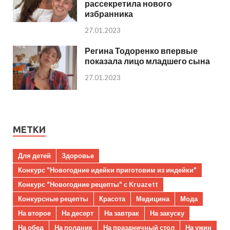
рассекретила нового
избранника
27.01.2023
Регина Тодоренко впервые
показала лицо младшего сына
27.01.2023
МЕТКИ
Для детей
Здоровье
Конкурс "Новогодние идейки приготовим из индейки"
Конкурс "Новогодние рецепты" с Kruazett
Конкурсные рецепты
Красота
Медицина
Мода
На второе
На десерт
На завтрак
На закуску
На обед
На полдник
На праздничный стол
На ужин