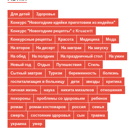
Для детей
Здоровье
Конкурс "Новогодние идейки приготовим из индейки"
Конкурс "Новогодние рецепты" с Kruazett
Конкурсные рецепты
Красота
Медицина
Мода
На второе
На десерт
На завтрак
На закуску
На обед
На полдник
На праздничный стол
На ужин
Новый год
Отдых
Путешествия
Стиль
Сытный завтрак
Туризм
беременность
болезнь
госпитализация в больницу
дети
звезды
критика
личная жизнь
наука
никита михалков
отношения
похороны
проблемы со здоровьем
ребенок
роман
роман костомаров
россия
семья
смерть
состояние здоровья
сын
травма
украина
умер