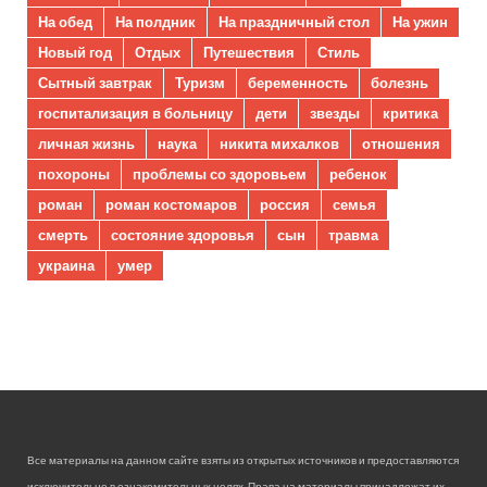
На обед
На полдник
На праздничный стол
На ужин
Новый год
Отдых
Путешествия
Стиль
Сытный завтрак
Туризм
беременность
болезнь
госпитализация в больницу
дети
звезды
критика
личная жизнь
наука
никита михалков
отношения
похороны
проблемы со здоровьем
ребенок
роман
роман костомаров
россия
семья
смерть
состояние здоровья
сын
травма
украина
умер
Все материалы на данном сайте взяты из открытых источников и предоставляются
исключительно в ознакомительных целях. Права на материалы принадлежат их