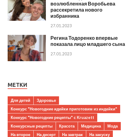
возлюбленная Воробьева
рассекретила нового
избранника
27.01.2023
Регина Тодоренко впервые
показала лицо младшего сына
27.01.2023
МЕТКИ
Для детей
Здоровье
Конкурс "Новогодние идейки приготовим из индейки"
Конкурс "Новогодние рецепты" с Kruazett
Конкурсные рецепты
Красота
Медицина
Мода
На второе
На десерт
На завтрак
На закуску