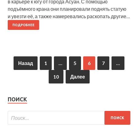
в карьере к югу от города Асуан. С помощью
подъёмного крана они планировали поднять статую
и увезти её, а также намеревались раскопать другие…
ПОДРОБНЕЕ
Назад
1
…
5
6
7
…
10
Далее
ПОИСК