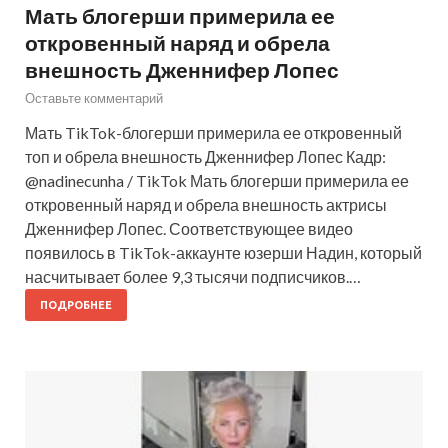
Мать блогерши примерила ее
откровенный наряд и обрела
внешность Дженнифер Лопес
Оставьте комментарий
Мать TikTok-блогерши примерила ее откровенный
топ и обрела внешность Дженнифер Лопес Кадр:
@nadinecunha / TikTok Мать блогерши примерила ее
откровенный наряд и обрела внешность актрисы
Дженнифер Лопес. Соответствующее видео
появилось в TikTok-аккаунте юзерши Надин, который
насчитывает более 9,3 тысячи подписчиков.…
ПОДРОБНЕЕ