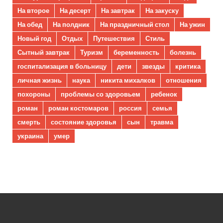
На второе
На десерт
На завтрак
На закуску
На обед
На полдник
На праздничный стол
На ужин
Новый год
Отдых
Путешествия
Стиль
Сытный завтрак
Туризм
беременность
болезнь
госпитализация в больницу
дети
звезды
критика
личная жизнь
наука
никита михалков
отношения
похороны
проблемы со здоровьем
ребенок
роман
роман костомаров
россия
семья
смерть
состояние здоровья
сын
травма
украина
умер